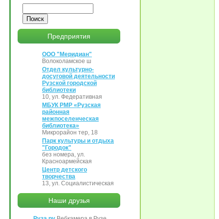
Поиск
Предприятия
ООО "Меридиан"
Волоколамское ш
Отдел культурно-
досуговой деятельности
Рузской городской
библиотеки
10, ул. Федеративная
МБУК РМР «Рузская
районная
межпоселенческая
библиотека»
Микрорайон тер, 18
Парк культуры и отдыха
"Городок"
без номера, ул.
Красноармейская
Центр детского
творчества
13, ул. Социалистическая
Наши друзья
Руза.ру
Вебкамера в Рузе