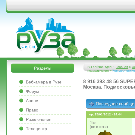
Перейти к основному содержанию
&bsps;
&bsps;
Вы сейчас здесь:
Главная
»
Ф
Разделы
поздравления
»
Коммерческие
Вы здесь
&bsps;
8-916 393-48-56 SU
Вебкамера в Рузе
Москва. Подмосковье
Форум
Анонс
Последнее сообще
Право
ср, 25/01/2012 - 14:44
Развлечения
Jiko
(не в сети)
Телецентр