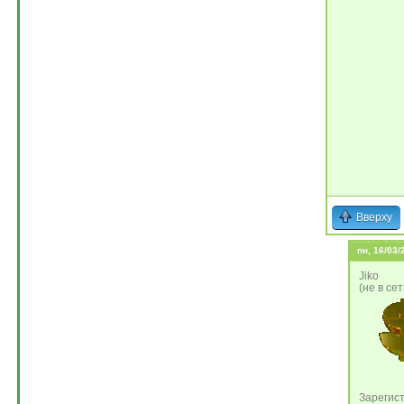
Вверху
пн, 16/03/
Jiko
(не в сет
Зарегист