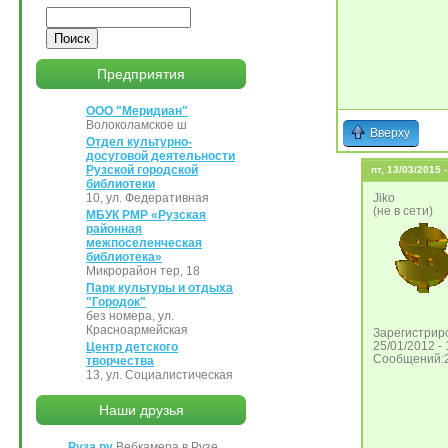
Поиск
Предприятия
ООО "Меридиан"
Волоколамское ш
Вверху
Отдел культурно-
досуговой деятельности
Рузской городской
пт, 13/03/2015 
библиотеки
10, ул. Федеративная
Jiko
(не в сети)
МБУК РМР «Рузская
районная
межпоселенческая
библиотека»
Микрорайон тер, 18
Парк культуры и отдыха
"Городок"
без номера, ул.
Красноармейская
Зарегистриро
25/01/2012 - 
Центр детского
Сообщений:
творчества
13, ул. Социалистическая
Наши друзья
Руза.ру
Вебкамера в Рузе