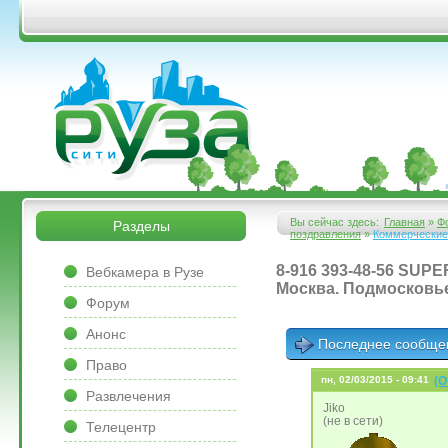
Перейти к основному содержанию
&bsps;
&bsps;
Вы сейчас здесь:
Главная
»
Ф
Разделы
поздравления
»
Коммерческие
Вы здесь
&bsps;
8-916 393-48-56 SU
Вебкамера в Рузе
Москва. Подмосковье
Форум
Анонс
Последнее сообще
Право
пн, 02/03/2015 - 09:41
(О
Развлечения
Jiko
(не в сети)
Телецентр