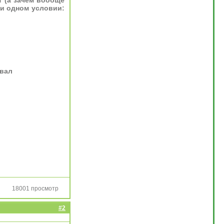
т (а зачем вообще
При одном условии:
овал
18001 просмотр
#2