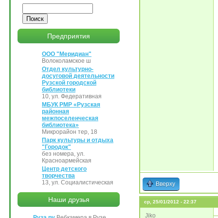
Поиск
Предприятия
ООО "Меридиан"
Волоколамское ш
Отдел культурно-
досуговой деятельности
Рузской городской
библиотеки
10, ул. Федеративная
МБУК РМР «Рузская
районная
межпоселенческая
библиотека»
Микрорайон тер, 18
Парк культуры и отдыха
"Городок"
без номера, ул.
Красноармейская
Центр детского
творчества
13, ул. Социалистическая
Вверху
Наши друзья
ср, 25/01/2012 - 22:37
Jiko
Руза.ру
Вебкамера в Рузе