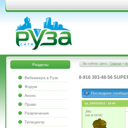
Перейти к основному содержанию
&bsps;
&bsps;
Вы сейчас здесь:
Главная
»
Ф
Разделы
Вы здесь
&bsps;
8-916 393-48-56 SUP
Вебкамера в Рузе
Форум
Последнее сообще
Анонс
ср, 25/01/2012 - 14:44
Право
Jiko
Развлечения
(не в сети)
Телецентр