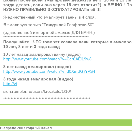
Ванны после моей эмалировки держатся не 5, 10 или 15 ле
тогда делать, если она через 15 лет отлетит?), а ВЕЧНО ! 
НУЖНО ПРАВИЛЬНО ЭКСПЛУАТИРОВАТЬ её !!!
Я-единственный,кто эмалирует ванны в 4 слоя.
Я эмалирую только "Тиккурилой.Реафлекс-50"
(единственной импортной эмалью ДЛЯ ВАНН.)
**********************************************************
Послушайте , ЧТО говорят хозяева ванн, которые я эмалир
10 лет, 8 лет и 3 года назад
10 лет назад эмалировал ванну (видео)
http://www.youtube.com/watch?v=Ccr6AEi19w8
8 лет назад эмалировал (видео)
http://www.youtube.com/watch?v=d0XmBGYrPS4
3 года назад эмалировал (видео)
http://vi
sion.rambler.ru/users/krozikolo/1/10/
***********************************************************
В апреле 2007 года 1-й Канал