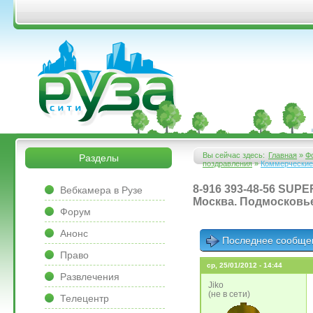
Перейти к основному содержанию
&bsps;
&bsps;
Вы сейчас здесь:
Главная
»
Ф
Разделы
поздравления
»
Коммерческие
Вы здесь
&bsps;
8-916 393-48-56 SU
Вебкамера в Рузе
Москва. Подмосковье
Форум
Анонс
Последнее сообще
Право
ср, 25/01/2012 - 14:44
Развлечения
Jiko
(не в сети)
Телецентр