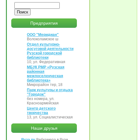
Поиск
Предприятия
ООО "Меридиан"
Волоколамское ш
Отдел культурно-
досуговой деятельности
Рузской городской
библиотеки
10, ул. Федеративная
МБУК РМР «Рузская
районная
межпоселенческая
библиотека»
Микрорайон тер, 18
Парк культуры и отдыха
"Городок"
без номера, ул.
Красноармейская
Центр детского
творчества
13, ул. Социалистическая
Наши друзья
Руза.ру
Вебкамера в Рузе