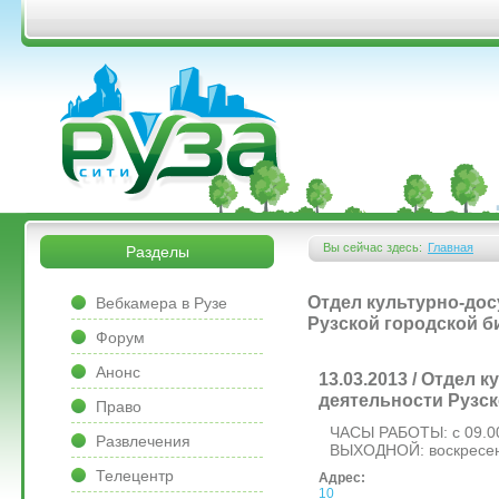
Перейти к основному содержанию
&bsps;
&bsps;
Вы сейчас здесь:
Главная
Разделы
Вы здесь
&bsps;
Отдел культурно-дос
Вебкамера в Рузе
Рузской городской б
Форум
Анонс
13.03.2013 / Отдел 
деятельности Рузск
Право
ЧАСЫ РАБОТЫ: с 09.00
Развлечения
ВЫХОДНОЙ: воскресен
Телецентр
Адрес:
10