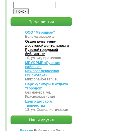
Поиск
Предприятия
ООО "Меридиан"
Волоколамское ш
Отдел культурно-
досуговой деятельности
Рузской городской
библиотеки
10, ул. Федеративная
МБУК РМР «Рузская
районная
межпоселенческая
библиотека»
Микрорайон тер, 18
Парк культуры и отдыха
"Городок"
без номера, ул.
Красноармейская
Центр детского
творчества
13, ул. Социалистическая
Наши друзья
Руза.ру
Вебкамера в Рузе