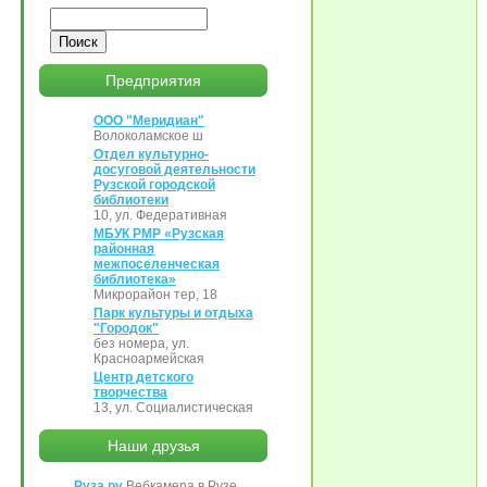
Поиск
Предприятия
ООО "Меридиан"
Волоколамское ш
Отдел культурно-
досуговой деятельности
Рузской городской
библиотеки
10, ул. Федеративная
МБУК РМР «Рузская
районная
межпоселенческая
библиотека»
Микрорайон тер, 18
Парк культуры и отдыха
"Городок"
без номера, ул.
Красноармейская
Центр детского
творчества
13, ул. Социалистическая
Наши друзья
Руза.ру
Вебкамера в Рузе