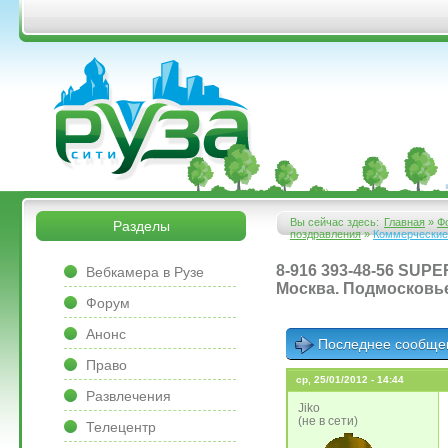
Перейти к основному содержанию
&bsps;
&bsps;
Вы сейчас здесь:
Главная
»
Ф
Разделы
поздравления
»
Коммерческие
Вы здесь
&bsps;
8-916 393-48-56 SU
Вебкамера в Рузе
Москва. Подмосковье
Форум
Анонс
Последнее сообще
Право
ср, 25/01/2012 - 14:44
Развлечения
Jiko
(не в сети)
Телецентр