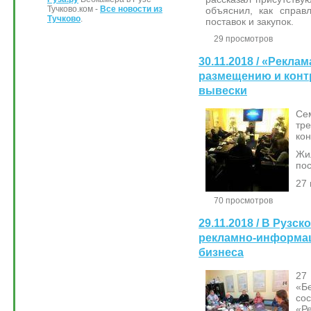
Тучково.ком -
Все новости из
объяснил, как справ
Тучково
.
поставок и закупок.
29 просмотров
30.11.2018 / «Рекла
размещению и конт
вывески
Се
тр
кон
Жи
пос
27 
70 просмотров
29.11.2018 / В Рузс
рекламно-информа
бизнеса
27
«Б
со
«Р