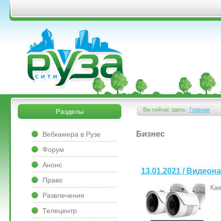
Перейти к основному содержанию
&bsps;
&bsps;
Вы сейчас здесь:
Главная
Разделы
Вы здесь
&bsps;
Бизнес
Вебкамера в Рузе
Форум
Анонс
13.01.2021 / Видео
Право
Ка
Развлечения
Телецентр