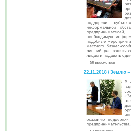
ра
ор
ра
де
поддержки субъе
неформальной обст
предпринимателей
необходимую информ
подобные мероприяти
местного бизнес-соо
лишний раз записыва
лицам и подавать оди
59 просмотров
22.11.2018 / Землю
В 
ви
со
«З
гос
до
ор
ин
оказанию поддержки 
предпринимательства.