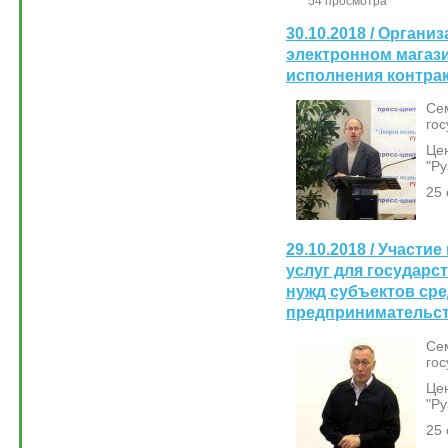
54 просмотра
30.10.2018 / Орган
электронном магази
исполнения контра
Се
гос
Це
"Ру
25 
29.10.2018 / Участие
услуг для государ
нужд субъектов сре
предпринимательс
Се
гос
Це
"Ру
25 