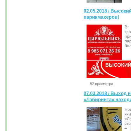
02.05.2018 / Высоки
парикмахеров!
В 
к
п
па
бол
92 просмотра
07.03.2018 / Выход 
«Лабиринта» находи
Не
кн
«Л
ст
– 