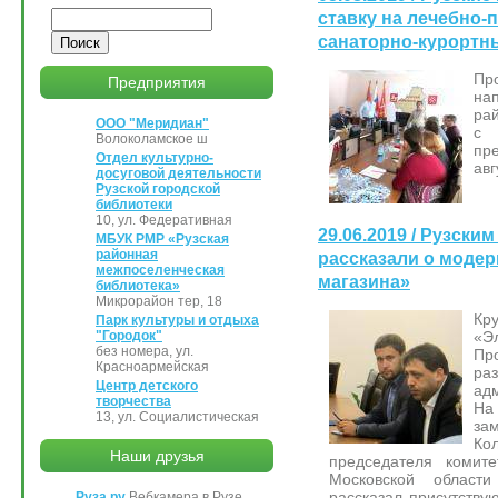
Поиск
ставку на лечебно-
санаторно-курортн
Пр
Предприятия
на
рай
ООО "Меридиан"
с 
Волоколамское ш
пр
Отдел культурно-
авг
досуговой деятельности
Рузской городской
библиотеки
10, ул. Федеративная
29.06.2019 / Рузск
МБУК РМР «Рузская
районная
рассказали о моде
межпоселенческая
магазина»
библиотека»
Микрорайон тер, 18
К
Парк культуры и отдыха
«
"Городок"
без номера, ул.
Пр
Красноармейская
ра
Центр детского
ад
творчества
На
13, ул. Социалистическая
за
Ко
Наши друзья
председателя комите
Московской област
рассказал присутству
Руза.ру
Вебкамера в Рузе