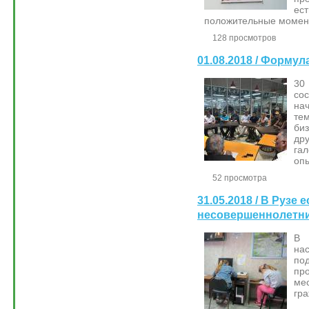
ес
положительные момен
128 просмотров
01.08.2018 / Форму
30
со
на
те
би
др
гал
оп
52 просмотра
31.05.2018 / В Рузе 
несовершеннолетн
В 
на
по
пр
ме
гра