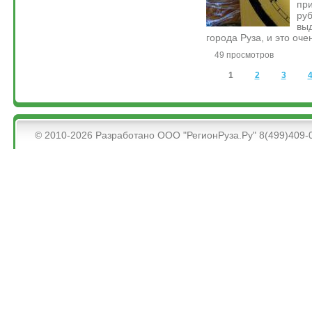
пр
ру
вы
города Руза, и это оче
49 просмотров
Страницы
1
2
3
&bsps;
© 2010-2026 Разработано ООО "РегионРуза.Ру" 8(499)409-