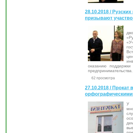
28.10.2018 / Рузск
призывают участвов
25
дв
«Р
«
го
Вс
ц
ин
оказанию поддержки 
предпринимательства.
62 просмотра
27.10.2018 / Прокат
орфографическими
У 
мн
сл
ос
де
вы
пр