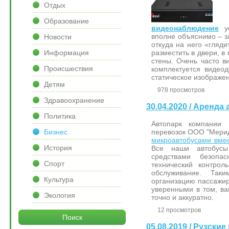
Отдых
Образование
видеонаблюдение
у
вполне объяснимо – з
Новости
откуда на него «гляд
Информация
разместить в двери, в
стены. Очень часто 
Происшествия
комплектуется видео
статическое изображен
Детям
978 просмотров
Здравоохранение
30.04.2020 / Аренда
Политика
Автопарк компании 
Бизнес
перевозок ООО "Мери
микроавтобусами вмес
История
Все наши автобусы
средствами безопас
Спорт
технический контрол
обслуживание. Так
Культура
организацию пассажир
уверенными в том, ва
Экология
точно и аккуратно.
12 просмотров
Поиск
05.08.2019 / Рузск