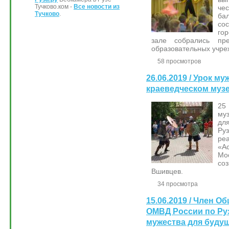
Тучково.ком -
Все новости из
че
Тучково
.
ба
со
гор
зале собрались пре
образовательных учре
58 просмотров
26.06.2019 / Урок м
краеведческом муз
25
му
дл
Р
ре
«А
Мо
со
Вшивцев.
34 просмотра
15.06.2019 / Член О
ОМВД России по Руз
мужества для буду