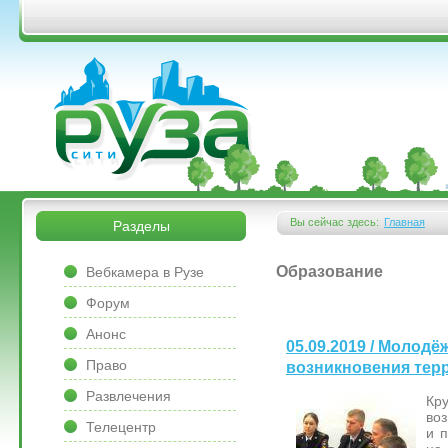
Перейти к основному содержанию
&bsps;
&bsps;
Вы сейчас здесь:
Главная
Разделы
Вы здесь
&bsps;
Образование
Вебкамера в Рузе
Форум
Анонс
05.09.2019 / Молод
Право
возникновения тер
Развлечения
Кр
во
Телецентр
и п