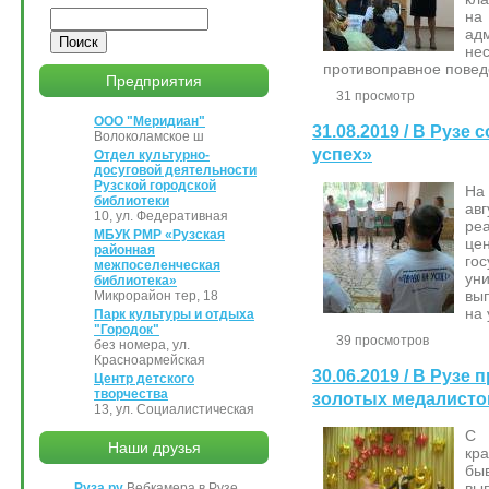
Поиск
н
ад
н
противоправное повед
Предприятия
31 просмотр
ООО "Меридиан"
31.08.2019 / В Рузе
Волоколамское ш
успех»
Отдел культурно-
досуговой деятельности
Рузской городской
На
библиотеки
ав
10, ул. Федеративная
ре
МБУК РМР «Рузская
це
районная
го
межпоселенческая
уни
библиотека»
вы
Микрорайон тер, 18
на 
Парк культуры и отдыха
"Городок"
39 просмотров
без номера, ул.
Красноармейская
30.06.2019 / В Рузе
Центр детского
творчества
золотых медалисто
13, ул. Социалистическая
С 
Наши друзья
кр
бы
вы
Руза.ру
Вебкамера в Рузе