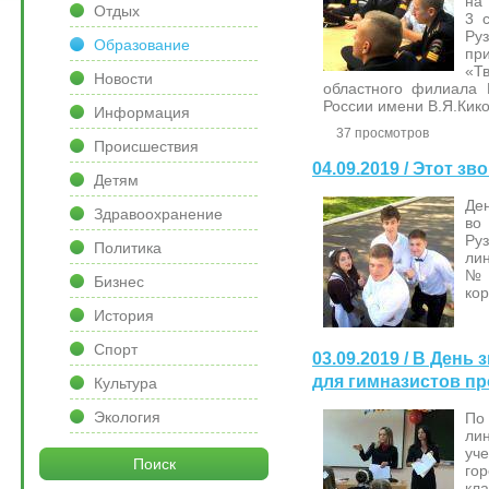
на
Отдых
3 
Ру
Образование
пр
«Т
Новости
областного филиала 
России имени В.Я.Кико
Информация
37 просмотров
Происшествия
04.09.2019 / Этот з
Детям
Де
Здравоохранение
во
Ру
Политика
ли
№1
Бизнес
кор
История
Спорт
03.09.2019 / В День
для гимназистов пр
Культура
Экология
По
ли
уч
Поиск
го
кл