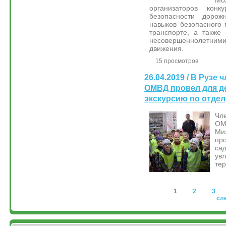
организаторов конк
безопасности доро
навыков безопасного 
транспорте, а также
несовершеннолетн
движения.
15 просмотров
26.04.2019 / В Рузе
ОМВД провел для де
экскурсию по отде
Чл
ОМ
Ми
про
с
ув
тер
Страницы
1
2
3
…
сл
&bsps;