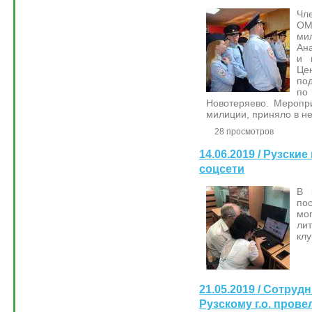
Чл
ОМ
ми
Ан
и 
Це
по
по
Новотеряево. Меропр
милиции, приняло в не
28 просмотров
14.06.2019 / Рузски
соцсети
В 
по
мо
лит
клу
21.05.2019 / Сотру
Рузскому г.о. пров