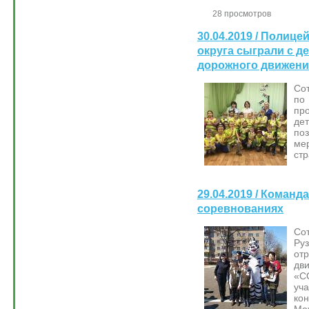
28 просмотров
30.04.2019 / Полице
округа сыграли с д
дорожного движени
Со
по
пр
де
по
ме
стр
29.04.2019 / Коман
соревнованиях
Со
Ру
от
дв
«С
уч
кон
Мо