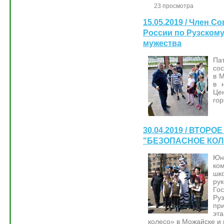
23 просмотра
15.05.2019 / Член 
России по Рузскому 
мужества
Па
со
в 
в 
Це
гор
30.04.2019 / ВТОР
"БЕЗОПАСНОЕ КОЛ
Юн
ко
ш
ру
Го
Ру
пр
эт
колесо» в Можайске и 