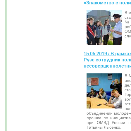
«Знакомство с пол
В 
ст
№1
ре
ОМ
сл
15.05.2019 / В рам
Рузе сотрудник пол
несовершеннолетн
В 
ин
де
ст
Ге
во
вс
н
объединений молодеж
прошла по инициатив
при ОМВД России по
Татьяны Лысенко.