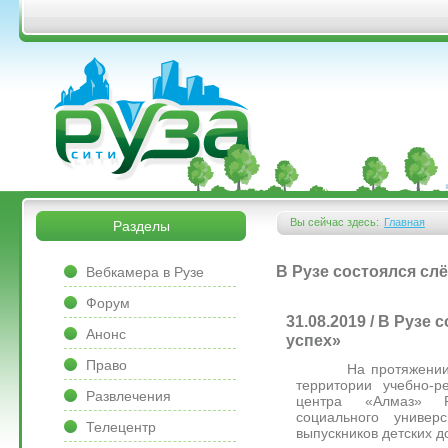
Перейти к основному содержанию
&bsps;
&bsps;
Вы сейчас здесь:
Главная
Разделы
Вы здесь
&bsps;
В Рузе состоялся слё
Вебкамера в Рузе
Форум
31.08.2019 / В Рузе
Анонс
успех»
Право
На протяжении двух
территории учебно-р
Развлечения
центра «Алмаз» Ро
социального универ
Телецентр
выпускников детских д