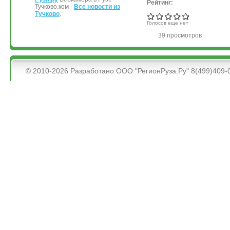
Рейтинг:
Тучково.ком -
Все новости из
Тучково
.
Голосов еще нет
39 просмотров
&bsps;
© 2010-2026 Разработано ООО "РегионРуза.Ру" 8(499)409-