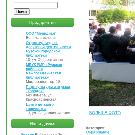
Поиск
Предприятия
ООО "Меридиан"
Волоколамское ш
Отдел культурно-
досуговой деятельности
Рузской городской
библиотеки
10, ул. Федеративная
МБУК РМР «Рузская
районная
межпоселенческая
библиотека»
Микрорайон тер, 18
Парк культуры и отдыха
"Городок"
без номера, ул.
Красноармейская
Центр детского
творчества
БОЛЬШЕ ФОТО
13, ул. Социалистическая
Наши друзья
Категория:
Образование
Руза.ру
Вебкамера в Рузе