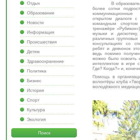
Отдых
В образовательно
более сотни подрост
Образование
коммуникационные 
открытом диалоге с 
Новости
командным спортом
тренажёре «Рубикон»)
Информация
музыки и дискотеку
различных групповых
Происшествия
консультациях со сп
ребят и девчонок эт
Детям
ведь помимо получен
можно было освоить 
Здравоохранение
интеллектом в игре 
Где? Когда?» и, конечн
Политика
Помощь в организаци
Бизнес
волонтёры клуба «Твор
молодёжного медиаце
История
Спорт
Культура
Экология
Поиск