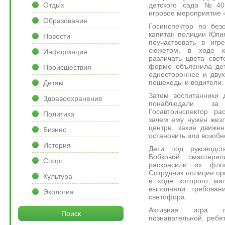
детского сада №40 
Отдых
игровое мероприятие 
Образование
Госинспектор по без
капитан полиции Юли
Новости
поучаствовать в иг
сюжетом, в ходе к
Информация
различать цвета све
форме объяснила дет
Происшествия
одностороннее и двух
пешеходы и водители.
Детям
Затем воспитанники 
Здравоохранение
понаблюдали за 
Госавтоинспектор ра
Политика
зачем ему нужен жезл
центре, какие движе
Бизнес
остановить или возобн
История
Дети под руководс
Бобковой смастер
Спорт
раскрасили их фло
Сотрудник полиции ор
Культура
в ходе которого ма
выполняли требован
Экология
светофора.
Активная игра п
Поиск
познавательной, ребя