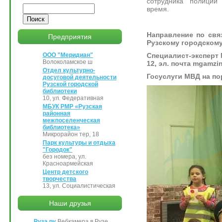
сотрудника полиции
Поиск
время.
Направление по св
Предприятия
Рузскому городскому
Специалист-эксперт М
ООО "Меридиан"
Волоколамское ш
12, эл. почта mgamzi
Отдел культурно-
Госуслуги МВД на по
досуговой деятельности
Рузской городской
библиотеки
10, ул. Федеративная
МБУК РМР «Рузская
районная
межпоселенческая
библиотека»
Микрорайон тер, 18
Парк культуры и отдыха
"Городок"
без номера, ул.
Красноармейская
Центр детского
творчества
13, ул. Социалистическая
Наши друзья
Руза.ру
Вебкамера в Рузе