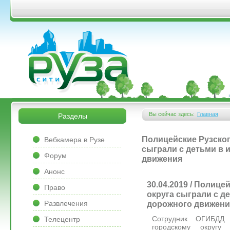
Перейти к основному содержанию
&bsps;
&bsps;
Вы сейчас здесь:
Главная
Разделы
Вы здесь
&bsps;
Полицейские Рузског
Вебкамера в Рузе
сыграли с детьми в 
Форум
движения
Анонс
30.04.2019 / Полице
Право
округа сыграли с д
Развлечения
дорожного движени
Сотрудник ОГИБДД
Телецентр
городскому округу