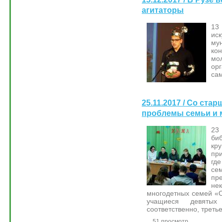
агитаторы
13
ис
му
ко
мо
орг
са
25.11.2017 / Со ст
проблемы семьи и 
23
би
кр
пр
гд
сем
пр
не
многодетных семей «
учащиеся девяты
соответственно, треть
51 просмотр