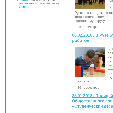
Ру
Тучково.ком -
Все новости из
пр
Тучково
.
об
Рузского городского о
творчества» совмест
городскому округу.
35 просмотров
08.02.2018 / В Рузе
роботов!
В 
р
ин
ра
Бе
з
п
ра
февраля.
86 просмотров
25.01.2018 / Полицей
Общественного сов
«Студенческий дес