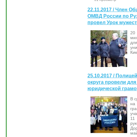
22.11.2017 / Член О
ОМВД России по Ру
провел Урок мужес
20
ми
д
ун
Кик
25.10.2017 / Полице
округа провели для
юридической грамо
В 
на
гр
уч
11
ру
До
ма