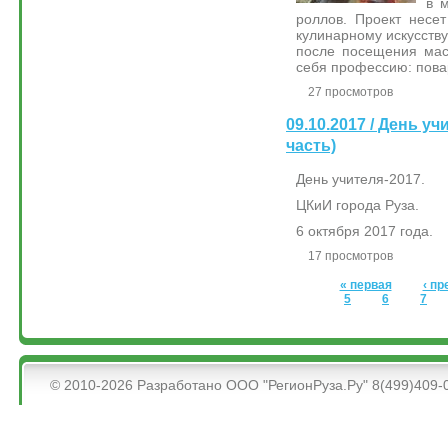
в 
роллов. Проект несет
кулинарному искусств
после посещения мас
себя профессию: повар
27 просмотров
09.10.2017 / День у
часть)
День учителя-2017.
ЦКиИ города Руза.
6 октября 2017 года.
17 просмотров
Страницы
« первая
‹ п
5
6
7
&bsps;
© 2010-2026 Разработано ООО "РегионРуза.Ру" 8(499)409-