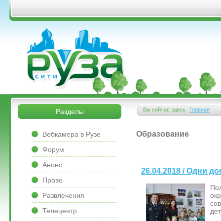
Перейти к основному содержанию
&bsps;
&bsps;
Вы сейчас здесь:
Главная
Разделы
Вы здесь
&bsps;
Образование
Вебкамера в Рузе
Форум
Анонс
26.04.2018 / Одни д
Право
По
Развлечения
ок
со
Телецентр
дет