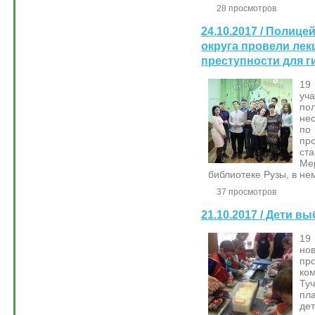
28 просмотров
24.10.2017 / Полице
округа провели лек
преступности для г
19
уч
п
не
по
пр
ст
Ме
библиотеке Рузы, в не
37 просмотров
21.10.2017 / Дети 
19
но
пр
ко
Ту
пл
де