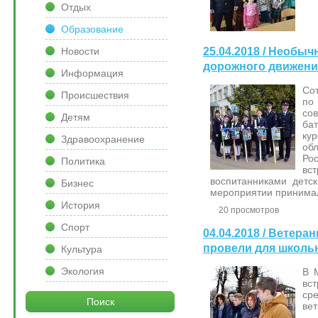
Отдых
Образование
25.04.2018 / Необы
Новости
дорожного движени
Информация
Со
Происшествия
по
со
Детям
ба
ку
Здравоохранение
об
Ро
Политика
вс
воспитанниками детск
Бизнес
мероприятии принимал
История
20 просмотров
Спорт
04.04.2018 / Ветер
провели для школь
Культура
Экология
В 
вс
ср
Поиск
вет