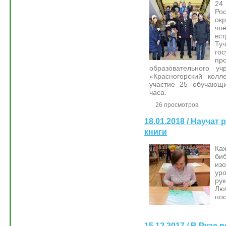
24
Ро
ок
чл
вс
Т
гос
пр
образовательного уч
«Красногорский колл
участие 25 обучающи
часа.
26 просмотров
18.01.2018 / Научат
книги
Ка
би
из
ур
р
Лю
пос
15.12.2017 / В Рузе