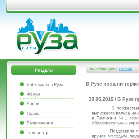
Перейти к основному содержанию
&bsps;
&bsps;
Вы сейчас здесь:
Главная
Разделы
Вы здесь
&bsps;
В Рузе прошли торже
Вебкамера в Рузе
Форум
30.06.2019 / В Руз
Анонс
С торжественного п
выпускного вальса нач
Право
в Гимназии №1 город
образовательных учре
Развлечения
Поздравила подрост
Телецентр
вручив молодым людя