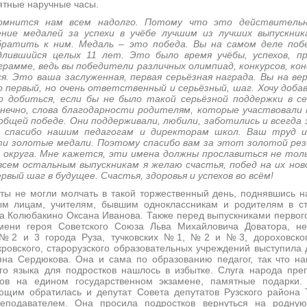
ятные наручные часы.
мнится нам всем надолго. Потому что это действитель
ние медалей за успехи в учёбе лучшим из лучших выпускник
братить к ним. Медаль – это победа. Вы на самом деле поб
длившийся целых 11 лет. Это было время учёбы, успехов, п
рамме, ведь вы победители различных олимпиад, конкурсов, ко
я. Это ваша заслуженная, первая серьёзная награда. Вы на ве
о первый, но очень ответственный и серьёзный, шаг. Хочу доба
о добиться, если бы не было такой серьёзной поддержки в с
онечно, слова благодарности родителям, которые участвовали 
общей победе. Они поддерживали, любили, заботились и всегда
ть спасибо нашим педагогам и директорам школ. Ваш труд 
эти золотые медали. Поэтому спасибо вам за этот золотой рез
 округа. Мне кажется, эти имена должны прославиться не толь
 всем остальным выпускникам я желаю счастья, побед на их нов
рвый шаг в будущее. Счастья, здоровья и успехов во всём!
могли молчать в такой торжественный день, поднявшись на
м лицам, учителям, бывшим одноклассникам и родителям в с
а Колюбакино Оксана Иванова. Также перед выпускниками первого 
имени героя Советского Союза Льва Михайловича Доватора, не
№2 и 3 города Руза, тучковских №1, №2 и №3, дороховского
кровского, старорузского образовательных учреждений выступила 
на Сердюкова. Она и сама по образованию педагог, так что на
го языка для подростков нашлось в избытке. Слуга народа пре
ов на едином государственном экзамене, памятные подарки.
ющим обратилась и депутат Совета депутатов Рузского района 
еподавателем. Она просила подростков вернуться на родну