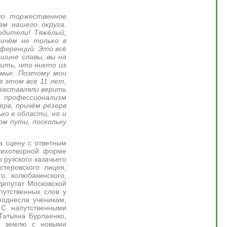
но торжественное
ам нашего округа.
едители! Тяжёлый,
ричём не только в
нференций. Это всё
ршине славы, вы на
вить, что никто из
емье. Поэтому мои
в этом все 11 лет,
 заставляли верить
и профессионализм
ерв, причём резерв
ко в области, но и
ом пути, поскольку
 сцену с ответным
тихотворной форме
рузского казачьего
стеровского лицея,
, колюбакинского,
депутат Московской
путственных слов у
поднесла ученикам,
 С напутственными
Татьяна Бурлаенко,
ю землю с новыми