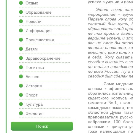
успехи в учении и пам
Отдых
– Этот вечер запо
Образование
мероприятие – вруче
Первые слова хочу о
Новости
сложный был путь, 
образовательной прог
Информация
не так просто даётс
вершине успеха, и эт
Происшествия
вас не смог бы этог
вторые слова это, к
Детям
вместе с вами шли к 
в себя. Хочу сказа
Здравоохранение
сегодня вылились в 
не только городского
Политика
по всей России. Ну а
сегодня был сделан пе
Бизнес
Сами медалисты не 
История
словом к официальны
обратилась жительниц
Спорт
кадетского корпуса 
гимназии №1, школ 
Культура
космодемьянского, по
областной Думы Татья
Экология
преподавателя русско
набравшим 100 балл
Поиск
словами к присутству
тоже являющаяся пр