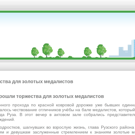
ства для золотых медалистов
е прошли торжества для золотых медалистов
рохода по красной ковровой дорожке уже бывших одиннад
алось чествование отличников учёбы на бале медалистов, которы
а Руза. В этот вечер в актовом зале собрались представител
ждений.
ков, шагнувших во взрослую жизнь, глава Рузского района 
м и девушкам заслуженные стремлением к знаниям золотые м