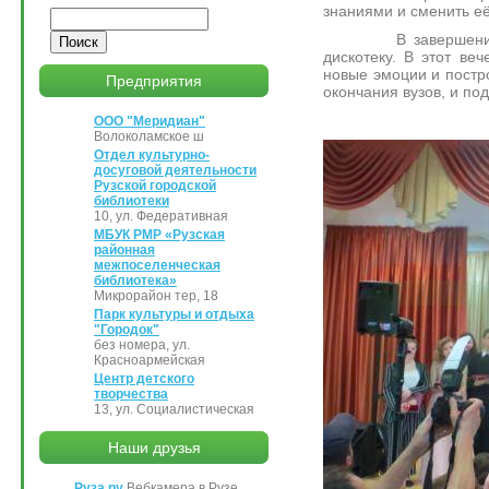
знаниями и сменить её
Поиск
В завершение торж
дискотеку. В этот ве
новые эмоции и постро
Предприятия
окончания вузов, и по
ООО "Меридиан"
Волоколамское ш
Отдел культурно-
досуговой деятельности
Рузской городской
библиотеки
10, ул. Федеративная
МБУК РМР «Рузская
районная
межпоселенческая
библиотека»
Микрорайон тер, 18
Парк культуры и отдыха
"Городок"
без номера, ул.
Красноармейская
Центр детского
творчества
13, ул. Социалистическая
Наши друзья
Руза.ру
Вебкамера в Рузе