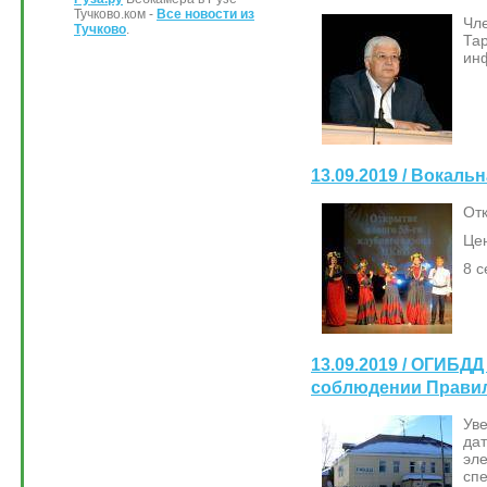
Тучково.ком -
Все новости из
Чл
Тучково
.
Та
ин
13.09.2019 / Вокаль
Отк
Цен
8 с
13.09.2019 / ОГИБД
соблюдении Правил
Ув
да
эл
сп