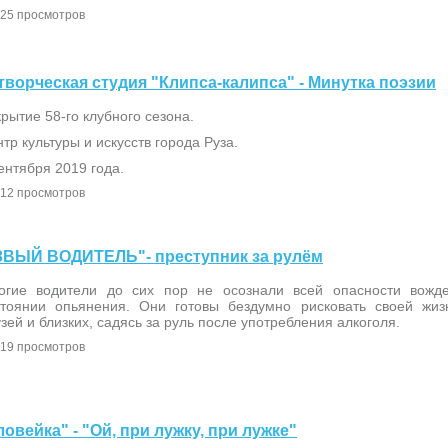
25 просмотров
я творческая студия "Клипса-калипса" - Минутка поэзии
рытие 58-го клубного сезона.
тр культуры и искусств города Руза.
ентября 2019 года.
12 просмотров
ЕЗВЫЙ ВОДИТЕЛЬ"- преступник за рулём
огие водители до сих пор не осознали всей опасности вожд
стоянии опьянения. Они готовы бездумно рисковать своей жиз
зей и близких, садясь за руль после употребления алкоголя.
19 просмотров
ловейка" - "Ой, при лужку, при лужке"