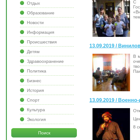
С 
Отдых
Го
«В
Образование
тем
Новости
Информация
Происшествия
13.09.2019 / Винил
Детям
В м
оч
Здравоохранение
тв
Политика
Па
Бизнес
История
13.09.2019 / Военно
Спорт
Культура
Отк
Цен
Экология
8 с
Поиск