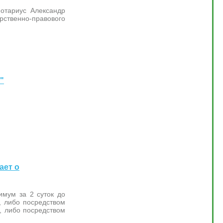
отариус Александр
ственно-правового
"
ает о
имум за 2 суток до
, либо посредством
, либо посредством