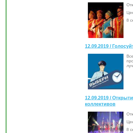
Отк
Цен
8 с
12.09.2019 / Голосу
Вс
про
луч
12.09.2019 / Открыт
коллективов
Отк
Цен
8 с