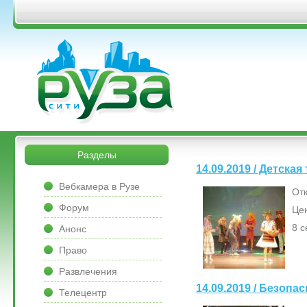
Перейти к основному содержанию
&bsps;
&bsps;
Разделы
14.09.2019 / Детска
&bsps;
Вебкамера в Рузе
Отк
Форум
Цен
8 с
Анонс
Право
Развлечения
14.09.2019 / Безопа
Телецентр