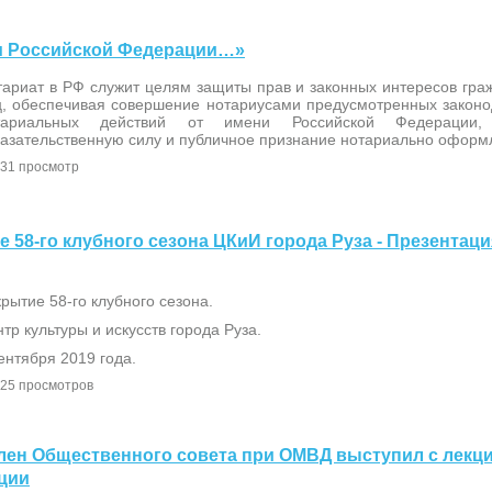
ем Российской Федерации…»
тариат в РФ служит целям защиты прав и законных интересов гра
ц, обеспечивая совершение нотариусами предусмотренных закон
тариальных действий от имени Российской Федерации, 
казательственную силу и публичное признание нотариально оформ
31 просмотр
ие 58-го клубного сезона ЦКиИ города Руза - Презентац
рытие 58-го клубного сезона.
тр культуры и искусств города Руза.
ентября 2019 года.
25 просмотров
е член Общественного совета при ОМВД выступил с лекц
ции