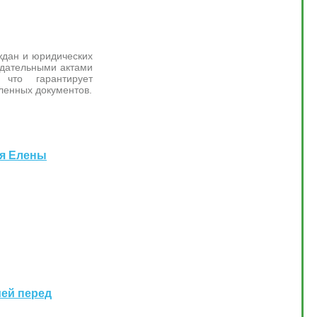
ждан и юридических
одательными актами
что гарантирует
ленных документов.
ия Елены
ией перед