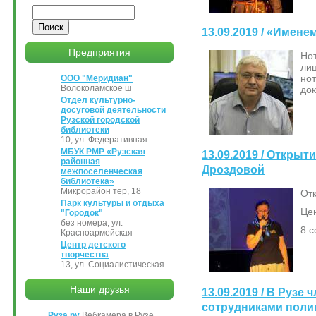
Поиск
13.09.2019 / «Имен
Предприятия
Но
ли
но
ООО "Меридиан"
Волоколамское ш
до
Отдел культурно-
досуговой деятельности
Рузской городской
библиотеки
10, ул. Федеративная
МБУК РМР «Рузская
13.09.2019 / Открыт
районная
Дроздовой
межпоселенческая
библиотека»
Микрорайон тер, 18
Отк
Парк культуры и отдыха
Цен
"Городок"
без номера, ул.
8 с
Красноармейская
Центр детского
творчества
13, ул. Социалистическая
Наши друзья
13.09.2019 / В Руз
сотрудниками поли
Руза.ру
Вебкамера в Рузе