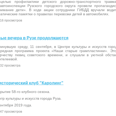
целью профилактики детского дорожно-транспортного травма
савтоинспекции Рузского городского округа провели пропаганди
нимание дети». В ходе акции сотрудники ГИБДД вручали води
атические памятки о правилах перевозки детей в автомобилях.
16 просмотров
овые вечера в Рузе продолжаются
инувшую среду, 11 сентября, в Центре культуры и искусств горо
ередная программа проекта «Наши старые грампластинки». Эт
орчеству певиц советского времени, и слушали в уютной обст
нтелеевой.
32 просмотра
-исторический клуб "Каролинг"
рытие 58-го клубного сезона.
тр культуры и искусств города Руза.
ентября 2019 года.
47 просмотров