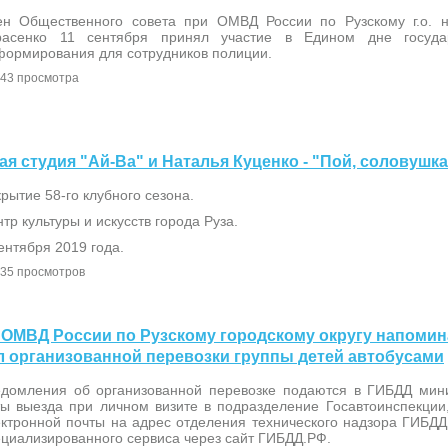
ен Общественного совета при ОМВД России по Рузскому г.о. н
расенко 11 сентября принял участие в Едином дне государ
формирования для сотрудников полиции.
43 просмотра
ная студия "Ай-Ва" и Наталья Куценко - "Пой, соловушка
рытие 58-го клубного сезона.
тр культуры и искусств города Руза.
ентября 2019 года.
35 просмотров
Д ОМВД России по Рузскому городскому округу напомин
 организованной перевозки группы детей автобусами
едомления об организованной перевозке подаются в ГИБДД мин
ты выезда при личном визите в подразделение Госавтоинспекции
ектронной почты на адрес отделения технического надзора ГИБДД
ециализированного сервиса через сайт ГИБДД.РФ.