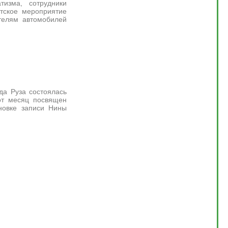
тизма, сотрудники
стское мероприятие
телям автомобилей
да Руза состоялась
от месяц посвящен
ановке записи Нины