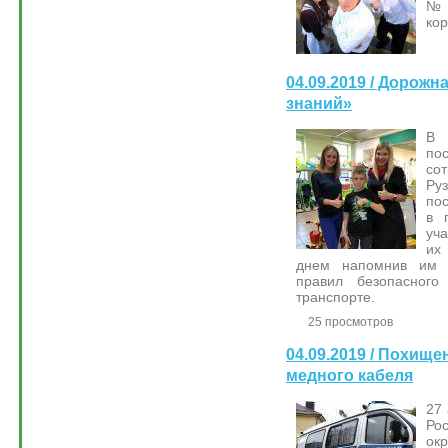
№1
кор
04.09.2019 / Дорожн
знаний»
В 
по
со
Ру
по
в 
уч
их
днем напомнив им 
правил безопасног
транспорте.
25 просмотров
04.09.2019 / Похищ
медного кабеля
27
Ро
ок