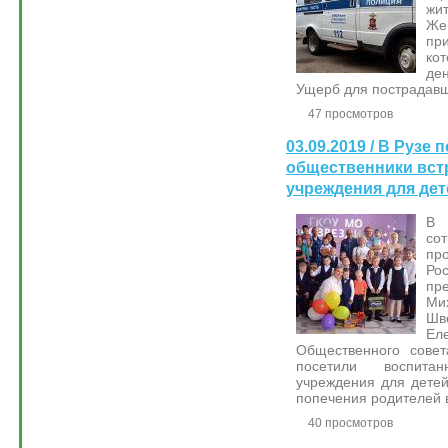
жи
Же
пр
ко
де
Ущерб для пострадавш
47 просмотров
03.09.2019 / В Рузе
общественники вст
учреждения для дет
В 
со
пр
Ро
пр
Ми
Шв
Е
Общественного сове
посетили воспитан
учреждения для детей
попечения родителей в
40 просмотров