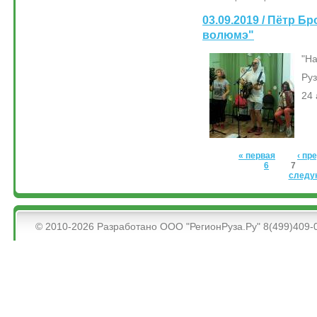
03.09.2019 / Пётр Б
волюмэ"
"На
Руз
24 
Страницы
« первая
‹ п
6
7
следу
&bsps;
© 2010-2026 Разработано ООО "РегионРуза.Ру" 8(499)409-