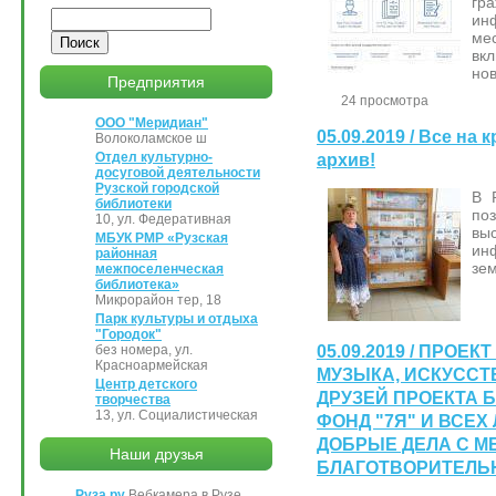
гр
Поиск
ин
ме
вк
нов
Предприятия
24 просмотра
ООО "Меридиан"
05.09.2019 / Все на
Волоколамское ш
Отдел культурно-
архив!
досуговой деятельности
Рузской городской
В 
библиотеки
по
10, ул. Федеративная
вы
МБУК РМР «Рузская
ин
районная
зем
межпоселенческая
библиотека»
Микрорайон тер, 18
Парк культуры и отдыха
"Городок"
без номера, ул.
05.09.2019 / ПРОЕК
Красноармейская
МУЗЫКА, ИСКУССТ
Центр детского
ДРУЗЕЙ ПРОЕКТА
творчества
13, ул. Социалистическая
ФОНД "7Я" И ВСЕ
ДОБРЫЕ ДЕЛА С 
Наши друзья
БЛАГОТВОРИТЕЛЬ
Руза.ру
Вебкамера в Рузе