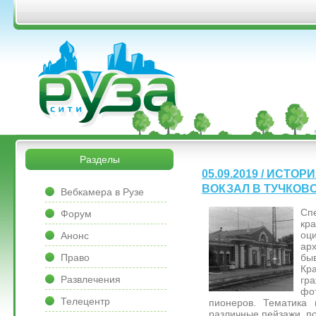
Перейти к основному содержанию
&bsps;
&bsps;
Разделы
05.09.2019 / ИСТО
&bsps;
ВОКЗАЛ В ТУЧКОВ
Вебкамера в Рузе
С
Форум
кр
оц
Анонс
ар
бы
Право
Кр
Развлечения
гр
фо
Телецентр
пионеров. Тематика 
различные пейзажи, п