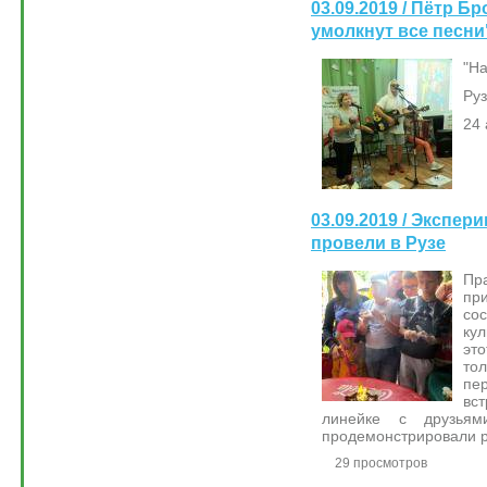
03.09.2019 / Пётр Б
умолкнут все песни
"На
Руз
24 
03.09.2019 / Экспе
провели в Рузе
Пр
пр
со
ку
эт
то
пе
вс
линейке с друзья
продемонстрировали р
29 просмотров