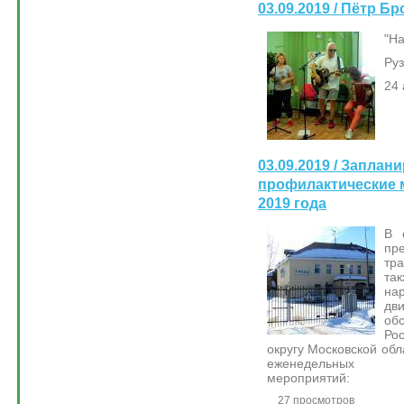
03.09.2019 / Пётр Б
"На
Руз
24 
03.09.2019 / Запла
профилактические 
2019 года
В 
пр
тр
та
на
дв
об
Ро
округу Московской об
еженедельных опе
мероприятий:
27 просмотров