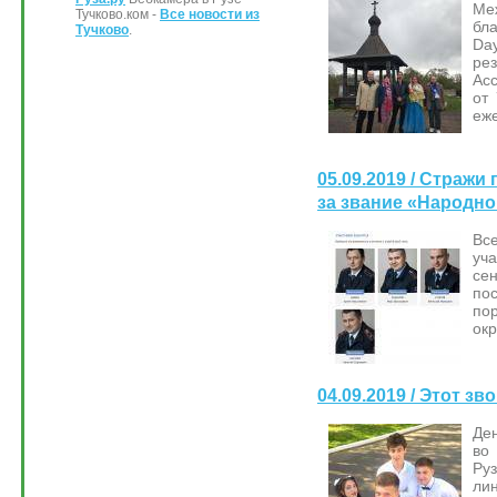
М
Тучково.ком -
Все новости из
бла
Тучково
.
Da
ре
Ас
от
еже
05.09.2019 / Страж
за звание «Народно
Вс
уч
се
по
по
окр
04.09.2019 / Этот з
Де
во
Ру
ли