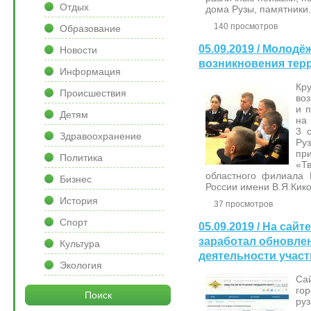
Отдых
дома Рузы, памятники.
140 просмотров
Образование
05.09.2019 / Молод
Новости
возникновения тер
Информация
Кр
Происшествия
во
и п
Детям
на
3 
Здравоохранение
Ру
пр
Политика
«Т
областного филиала 
Бизнес
России имени В.Я.Кико
История
37 просмотров
Спорт
05.09.2019 / На сай
заработал обновле
Культура
деятельности учас
Экология
Са
го
Поиск
ру