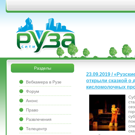
Перейти к основному содержанию
&bsps;
&bsps;
Разделы
23.09.2019 / «Рузск
&bsps;
открыли сказкой о 
Вебкамера в Рузе
кисломолочных пр
Форум
Су
Анонс
ст
сез
Право
гор
су
Развлечения
по
сп
Телецентр
ск