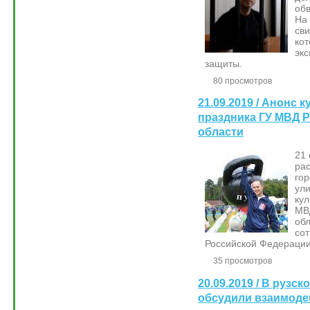
обв
На
св
кот
эк
защиты.
80 просмотров
21.09.2019 / Анонс 
праздника ГУ МВД 
области
21 
ра
го
ул
ку
МВ
об
сот
Российской Федерации
35 просмотров
20.09.2019 / В рузс
обсудили взаимоде