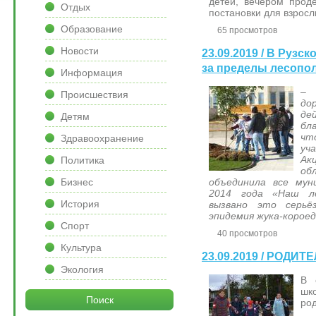
детей, вечером прод
Отдых
постановки для взросл
Образование
65 просмотров
Новости
23.09.2019 / В Рузс
за пределы лесопо
Информация
– 
Происшествия
до
де
Детям
бл
чт
Здравоохранение
уч
Ак
Политика
о
объединила все мун
Бизнес
2014 года «Наш л
История
вызвано это серьё
эпидемия жука-короед
Спорт
40 просмотров
Культура
23.09.2019 / РОДИ
Экология
В 
шк
Поиск
род