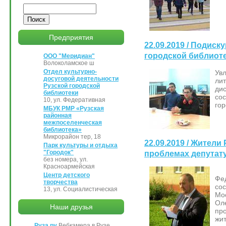
Поиск
Предприятия
22.09.2019 / Подиск
городской библиот
ООО "Меридиан"
Волоколамское ш
Отдел культурно-
Ув
досуговой деятельности
ли
Рузской городской
ди
библиотеки
со
10, ул. Федеративная
гор
МБУК РМР «Рузская
районная
межпоселенческая
библиотека»
Микрорайон тер, 18
22.09.2019 / Жители
Парк культуры и отдыха
"Городок"
проблемах депутат
без номера, ул.
Красноармейская
2
Центр детского
Фе
творчества
со
13, ул. Социалистическая
Мо
О
Наши друзья
пр
жи
Руза.ру
Вебкамера в Рузе