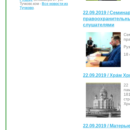
Тучково.ком -
Все новости из
Тучково
.
22.09.2019 / Семина
правоохранительны
слушателями
С
пр
Руз
18 
22.09.2019 / Хра́м Хр
22
па
18
ст
Хр
22.09.2019 / Матеры