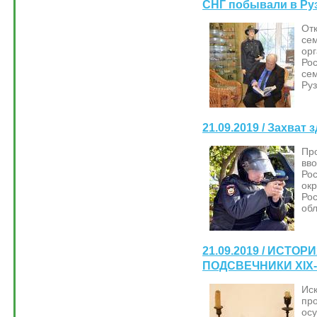
СНГ побывали в Ру
От
се
ор
Ро
се
Руз
21.09.2019 / Захват 
Пр
вв
Ро
ок
Ро
обл
21.09.2019 / ИСТО
ПОДСВЕЧНИКИ XIX-
Ис
пр
ос