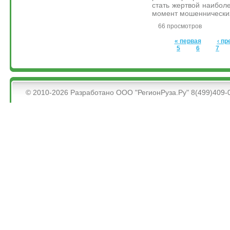
стать жертвой наибол
момент мошеннически
66 просмотров
Страницы
« первая
‹ п
5
6
7
&bsps;
© 2010-2026 Разработано ООО "РегионРуза.Ру" 8(499)409-