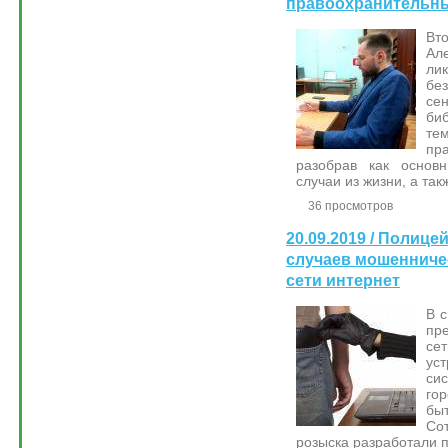
правоохранительны
Вт
Ал
ли
бе
се
биб
т
пр
разобрав как основ
случаи из жизни, а так
36 просмотров
20.09.2019 / Полиц
случаев мошенниче
сети интернет
В 
пр
се
ус
си
го
бы
Со
розыска разработали п