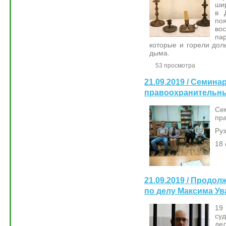
шир
в 
по
во
па
которые и горели дол
дыма.
53 просмотра
21.09.2019 / Семина
правоохранительны
С
пр
Руз
18 
21.09.2019 / Продо
по делу Максима Ув
19
су
д