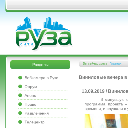
Перейти к основному содержанию
&bsps;
&bsps;
Вы сейчас здесь:
Главная
Разделы
Вы здесь
&bsps;
Виниловые вечера в
Вебкамера в Рузе
Форум
13.09.2019 / Винил
Анонс
В минувшую среду, 1
программа проекта «
Право
времени, и слушали в
Развлечения
Телецентр