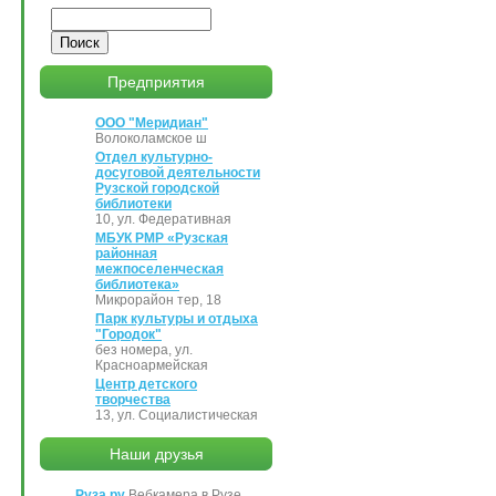
Поиск
Предприятия
ООО "Меридиан"
Волоколамское ш
Отдел культурно-
досуговой деятельности
Рузской городской
библиотеки
10, ул. Федеративная
МБУК РМР «Рузская
районная
межпоселенческая
библиотека»
Микрорайон тер, 18
Парк культуры и отдыха
"Городок"
без номера, ул.
Красноармейская
Центр детского
творчества
13, ул. Социалистическая
Наши друзья
Руза.ру
Вебкамера в Рузе