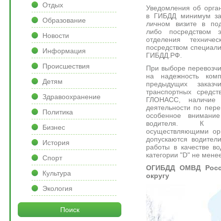
Отдых
Уведомления об орга
в ГИБДД минимум за
Образование
личном визите в под
либо посредством 
Новости
отделения техниче
посредством специали
Информация
ГИБДД.РФ.
Происшествия
При выборе перевозчи
на надежность комп
Детям
предыдущих заказч
транспортных средст
Здравоохранение
ГЛОНАСС, наличие 
деятельности по пере
Политика
особенное внимани
водителя. К уп
Бизнес
осуществляющими орг
допускаются водител
История
работы в качестве во
категории "D" не менее
Спорт
ОГИБДД ОМВД Росс
Культура
округу
Экология
Поиск