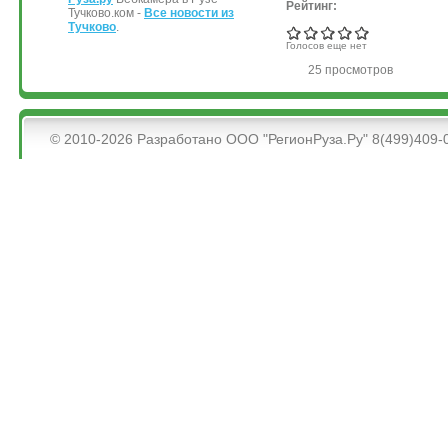
Рейтинг:
Тучково.ком -
Все новости из
Тучково
.
Голосов еще нет
25 просмотров
&bsps;
© 2010-2026 Разработано ООО "РегионРуза.Ру" 8(499)409-