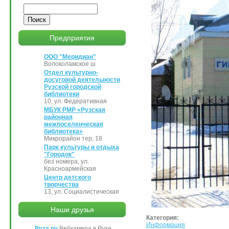
Поиск
Предприятия
ООО "Меридиан"
Волоколамское ш
Отдел культурно-
досуговой деятельности
Рузской городской
библиотеки
10, ул. Федеративная
МБУК РМР «Рузская
районная
межпоселенческая
библиотека»
Микрорайон тер, 18
Парк культуры и отдыха
"Городок"
без номера, ул.
Красноармейская
Центр детского
творчества
13, ул. Социалистическая
Наши друзья
Категория:
Информация
Руза.ру
Вебкамера в Рузе