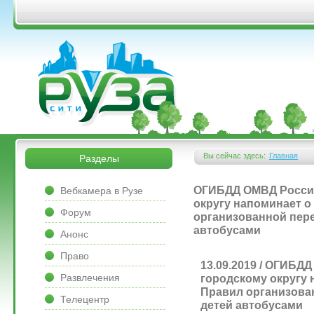
Перейти к основному содержанию
&bsps;
&bsps;
Вы сейчас здесь:
Главная
Разделы
Вы здесь
&bsps;
ОГИБДД ОМВД России
Вебкамера в Рузе
округу напоминает 
Форум
организованной пер
автобусами
Анонс
Право
13.09.2019 / ОГИБД
Развлечения
городскому округу
Правил организова
Телецентр
детей автобусами