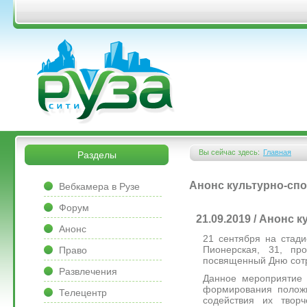
Перейти к основному содержанию
&bsps;
&bsps;
Вы сейчас здесь:
Главная
Разделы
Вы здесь
&bsps;
Анонс культурно-спо
Вебкамера в Рузе
Форум
21.09.2019 / Анонс
Анонс
21 сентября на стади
Пионерская, 31, пр
Право
посвященный Дню сотр
Развлечения
Данное мероприятие 
формирования положи
Телецентр
содействия их твор