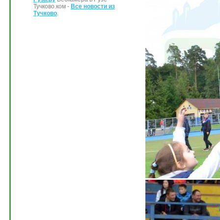
Тучково.ком -
Все новости из
Тучково
.