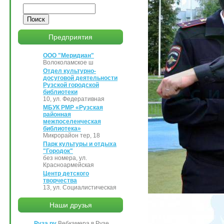
Поиск
Предприятия
ООО "Меридиан"
Волоколамское ш
Отдел культурно-
досуговой деятельности
Рузской городской
библиотеки
10, ул. Федеративная
МБУК РМР «Рузская
районная
межпоселенческая
библиотека»
Микрорайон тер, 18
Парк культуры и отдыха
"Городок"
без номера, ул.
Красноармейская
Центр детского
творчества
13, ул. Социалистическая
Наши друзья
Руза.ру
Вебкамера в Рузе