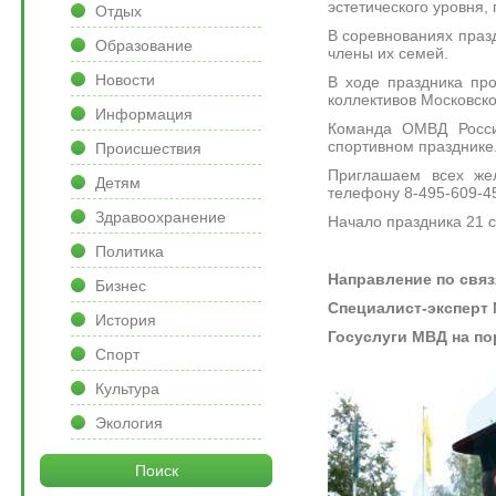
эстетического уровня,
Отдых
В соревнованиях празд
Образование
члены их семей.
Новости
В ходе праздника пр
коллективов Московско
Информация
Команда ОМВД России
спортивном празднике
Происшествия
Приглашаем всех же
Детям
телефону 8-495-609-4
Здравоохранение
Начало праздника 21 с
Политика
Направление по связ
Бизнес
Специалист-эксперт М
История
Госуслуги МВД на по
Спорт
Культура
Экология
Поиск