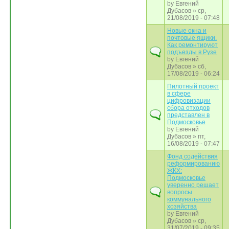
by
Евгений
Дубасов
» ср,
21/08/2019 - 07:48
Новые окна и
почтовые ящики.
Как ремонтируют
подъезды в Рузе
by
Евгений
Дубасов
» сб,
17/08/2019 - 06:24
Пилотный проект
в сфере
цифровизации
сбора отходов
представлен в
Подмосковье
by
Евгений
Дубасов
» пт,
16/08/2019 - 07:47
Фонд содействия
реформированию
ЖКХ:
Подмосковье
уверенно решает
вопросы
коммунального
хозяйства
by
Евгений
Дубасов
» ср,
31/07/2019 - 09:35