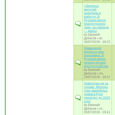
«Запросы
жителей
передали в
работу». В
Рузском округе
благоустроили
парк, на очереди
— дворы
by
Евгений
Дубасов
» вт,
30/07/2019 - 18:21
Ликвидация
мусора и окос
борщевика. В
Рузском округе
начали летнее
благоустройство
by
Евгений
Дубасов
» пн,
29/07/2019 - 18:37
Новоселье не за
горами. Жильцы
трех аварийных
домов в Рузе
переедут до 2020
года
by
Евгений
Дубасов
» пт,
26/07/2019 - 19:41