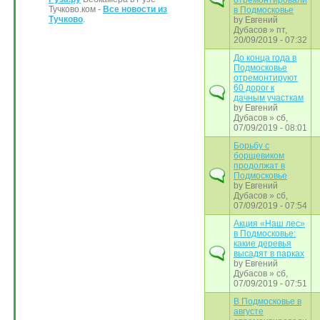
отремонтировали
Тучково.ком -
Все новости из
в Подмосковье
Тучково
.
by
Евгений
Дубасов
» пт,
20/09/2019 - 07:32
До конца года в
Подмосковье
отремонтируют
60 дорог к
дачным участкам
by
Евгений
Дубасов
» сб,
07/09/2019 - 08:01
Борьбу с
борщевиком
продолжат в
Подмосковье
by
Евгений
Дубасов
» сб,
07/09/2019 - 07:54
Акция «Наш лес»
в Подмосковье:
какие деревья
высадят в парках
by
Евгений
Дубасов
» сб,
07/09/2019 - 07:51
В Подмосковье в
августе