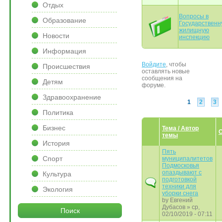
Отдых
Вопросы в
Образование
Государственн
жилищную
Новости
инспекцию
Информация
Войдите
, чтобы
Происшествия
Страницы
оставлять новые
сообщения на
Детям
форуме.
Здравоохранение
1
2
3
Политика
Бизнес
Тема / Автор
О
темы
История
Пять
Спорт
муниципалитетов
Подмосковья
опаздывают с
Культура
подготовкой
техники для
Экология
уборки снега
by
Евгений
Дубасов
» ср,
Поиск
02/10/2019 - 07:11