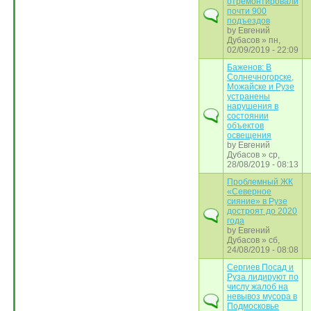
отремонтировали
почти 900
подъездов
by
Евгений
Дубасов
» пн,
02/09/2019 - 22:09
Баженов: В
Солнечногорске,
Можайске и Рузе
устранены
нарушения в
состоянии
объектов
освещения
by
Евгений
Дубасов
» ср,
28/08/2019 - 08:13
Проблемный ЖК
«Северное
сияние» в Рузе
достроят до 2020
года
by
Евгений
Дубасов
» сб,
24/08/2019 - 08:08
Сергиев Посад и
Руза лидируют по
числу жалоб на
невывоз мусора в
Подмосковье