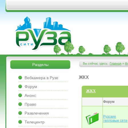
Перейти к основному содержанию
&bsps;
&bsps;
Вы сейчас здесь:
Главная
»
Ф
Разделы
Вы здесь
&bsps;
ЖКХ
Вебкамера в Рузе
Форум
ЖКХ
Анонс
Форум
Право
Развлечения
Рузские
тепловые сети
Телецентр