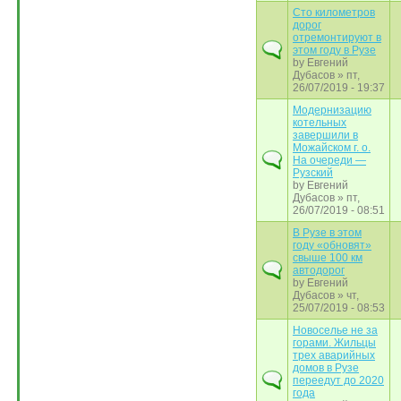
Сто километров
дорог
отремонтируют в
этом году в Рузе
by
Евгений
Дубасов
» пт,
26/07/2019 - 19:37
Модернизацию
котельных
завершили в
Можайском г. о.
На очереди —
Рузский
by
Евгений
Дубасов
» пт,
26/07/2019 - 08:51
В Рузе в этом
году «обновят»
свыше 100 км
автодорог
by
Евгений
Дубасов
» чт,
25/07/2019 - 08:53
Новоселье не за
горами. Жильцы
трех аварийных
домов в Рузе
переедут до 2020
года