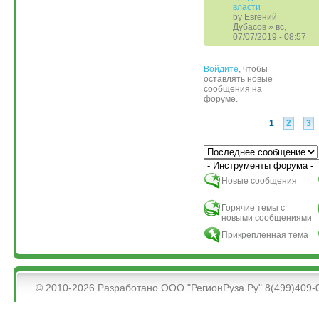
власти
by
Евгений
Дубасов
» вс,
07/07/2019 - 08:57
Войдите
, чтобы
Страницы
оставлять новые
сообщения на
форуме.
1
2
3
Сортировка по
Новые сообщения
Горячие темы с
новыми сообщениями
Прикрепленная тема
&bsps;
© 2010-2026 Разработано ООО "РегионРуза.Ру" 8(499)409-