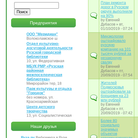
План ремонта
Поиск
дорог в Рузском
округе выполнили
на 90%
by
Евгений
Предприятия
Дубасов
» вт,
01/10/2019 - 07:24
ООО "Меридиан"
Минэкологии
Волоколамское ш
оштрафовало
Отдел культурно-
рузскую
досуговой деятельности
компанию на 101
Рузской городской
тысячу рублей за
библиотеки
незаконную
10, ул. Федеративная
свалку
МБУК РМР «Рузская
by
Евгений
районная
Дубасов
» пт,
межпоселенческая
20/09/2019 - 07:54
библиотека»
Жителей
Микрорайон тер, 18
Подмосковья
Парк культуры и отдыха
оштрафовали за
"Городок"
борщевик на 23
без номера, ул.
млн рублей
Красноармейская
by
Евгений
Центр детского
Дубасов
» пт,
творчества
20/09/2019 - 07:42
13, ул. Социалистическая
Более 80
социально
Наши друзья
значимых
объектов
Руза.ру
Вебкамера в Рузе