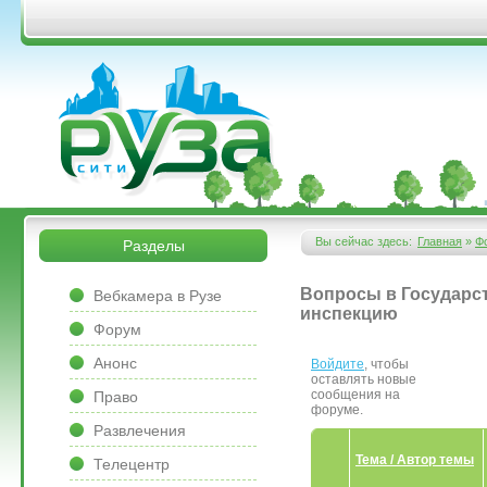
Перейти к основному содержанию
&bsps;
&bsps;
Вы сейчас здесь:
Главная
»
Ф
Разделы
Вы здесь
&bsps;
Вопросы в Государ
Вебкамера в Рузе
инспекцию
Форум
Анонс
Войдите
, чтобы
оставлять новые
сообщения на
Право
форуме.
Развлечения
Тема / Автор темы
Телецентр