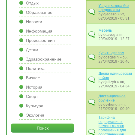
Отдых
Услуги хакера без
предоплаты
Образование
by
ojedezo
» чт,
02/05/2019 - 05:31
Новости
Мебель
Информация
by
ecavog
» пн,
29/04/2019 - 12:27
Происшествия
Детям
Купить диплом
by
ogegesin
» сб,
Здравоохранение
27/04/2019 - 10:46
Политика
Дрова одинцовский
Бизнес
район
by
ejulizyb
» пн,
22/04/2019 - 04:34
История
Спорт
Дистанционное
обучение
by
ovyheno
» чт,
Культура
21/02/2019 - 00:40
Экология
Тариф на
содержание и
ремонт жилого
Поиск
помещения для
собственников