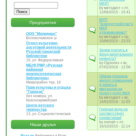
МКД?
Поиск
by
методист
» пт,
12/06/2015 - 15:41
МУП
Предприятия
"Благоустройство"и
МКД
д.Нововолково?
ООО "Меридиан"
by
методист
» ср,
Волоколамское ш
10/06/2015 - 23:33
Отдел культурно-
досуговой деятельности
Зачем платить в
Рузской городской
фонд капитального
библиотеки
ремонта?
10, ул. Федеративная
by
Одлопез
» вс,
МБУК РМР «Рузская
07/02/2016 - 12:06
районная
межпоселенческая
Общая площадь
библиотека»
жилого помещения
Микрорайон тер, 18
и запись в
Парк культуры и отдыха
квитанции на
"Городок"
оплату услуг ЖКХ
без номера, ул.
by
методист
» вс,
Красноармейская
14/02/2016 - 11:03
Центр детского
Горячая вода не
творчества
соответствует
13, ул. Социалистическая
нормативам!
by
nomah
» пт,
Наши друзья
16/10/2015 - 11:14
Руза.ру
Вебкамера в Рузе