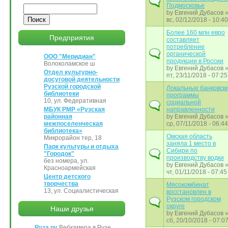
Подмосковье
Поиск
by
Евгений Дубасов
вс, 02/12/2018 - 10:40
Более 160 млн евро
Предприятия
составляет
потребление
органической
ООО "Меридиан"
продукции в России
Волоколамское ш
by
Евгений Дубасов
Отдел культурно-
пт, 23/11/2018 - 07:25
досуговой деятельности
Рузской городской
Локальные банковск
библиотеки
программы
10, ул. Федеративная
социальной
МБУК РМР «Рузская
направленности
районная
by
Евгений Дубасов
межпоселенческая
ср, 07/11/2018 - 06:44
библиотека»
Омская область
Микрорайон тер, 18
заняла 1 место в
Парк культуры и отдыха
Сибири по
"Городок"
производству водки
без номера, ул.
by
Евгений Дубасов
Красноармейская
чт, 01/11/2018 - 07:45
Центр детского
творчества
Мясокомбинат
13, ул. Социалистическая
восстановлен в
Рузском городском
округе
Наши друзья
by
Евгений Дубасов
сб, 20/10/2018 - 07:0
Руза.ру
Вебкамера в Рузе