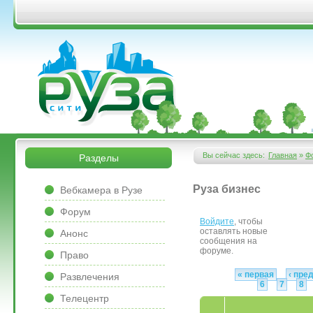
Перейти к основному содержанию
&bsps;
&bsps;
Вы сейчас здесь:
Главная
»
Ф
Разделы
Вы здесь
&bsps;
Руза бизнес
Вебкамера в Рузе
Форум
Войдите
, чтобы
Страницы
оставлять новые
Анонс
сообщения на
форуме.
Право
« первая
‹ пр
Развлечения
6
7
8
Телецентр