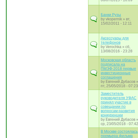
06/07/2015 - 16:09
Банки Рузы
by
vkopernik
» вт,
15/02/2011 - 12:11
Аксессуары для
телефонов
by
Verochka
» сб,
13/08/2016 - 23:28
Московская область
подписала на
ПМЭФ-2018 первые
инвестиционные
соглашения
by
Евгений Дубасов
пт, 25/05/2018 - 07:23
Заместитель
руководителя УФАС
принял участие в
совещании по
вопросам развития
конкуренции
by
Евгений Дубасов
ср, 23/05/2018 - 07:4
В Москве состоялась
премьера фильма