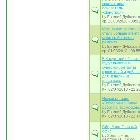
свои активы
основатель
«Донстроя»
by
Евгений Дубасов
ср, 15/08/2018 - 08:5
Муж на час: в регион
стало больше агентс
мелкого бытового
ремонта
by
Евгений Дубасов
ср, 01/08/2018 - 08:5
В Калужской области
будут выпускать
суперконцентраты
красителей и добаво
для изделий из
пластмасс
by
Евгений Дубасов
пн, 02/07/2018 - 22:2
Новый магазин
«Пятерочка» начал
работу в Подмосковь
by
Евгений Дубасов
пн, 02/07/2018 - 22:1
Сбербанк. Главный
офис.
by
Sorena
» пн,