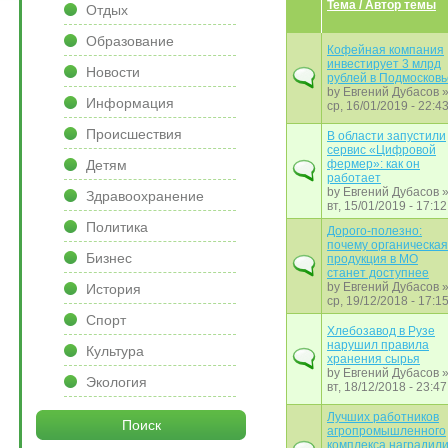
Тема / Автор темы
Отдых
Образование
Кофейная компания
инвестирует 3 млрд
Новости
рублей в Подмосковь
by
Евгений Дубасов
Информация
ср, 16/01/2019 - 22:4
Происшествия
В области запустили
сервис «Цифровой
Детям
фермер»: как он
работает
by
Евгений Дубасов
Здравоохранение
вт, 15/01/2019 - 17:12
Политика
Дорого-полезно:
почему органическая
Бизнес
продукция в МО
станет доступнее
by
Евгений Дубасов
История
ср, 19/12/2018 - 17:1
Спорт
Хлебозавод в Рузе
нарушил правила
Культура
хранения сырья
by
Евгений Дубасов
Экология
вт, 18/12/2018 - 23:47
Лучших работников
Поиск
агропромышленного
комплекса наградили