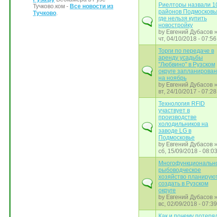
Риелторы назвали 1
Тучково.ком -
Все новости из
районов Подмосковь
Тучково
.
где нельзя купить
новостройку
by
Евгений Дубасов
чт, 04/10/2018 - 07:56
Торги по передаче в
аренду усадьбы
"Любвино" в Рузском
округе запланирова
на ноябрь
by
Евгений Дубасов
вт, 24/10/2017 - 07:28
Технология RFID
участвует в
производстве
холодильников на
заводе LG в
Подмосковье
by
Евгений Дубасов
сб, 15/09/2018 - 08:0
Многофункциональн
рыбоводческое
хозяйство планирую
создать в Рузском
округе
by
Евгений Дубасов
вс, 02/09/2018 - 07:39
Как и почему потеря