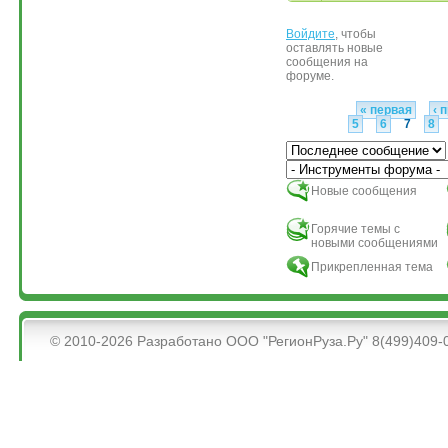
Войдите
, чтобы
Страницы
оставлять новые
сообщения на
форуме.
« первая
‹ 
5
6
7
8
Сортировка по
Новые сообщения
Горячие темы с
новыми сообщениями
Прикрепленная тема
&bsps;
© 2010-2026 Разработано ООО "РегионРуза.Ру" 8(499)409-