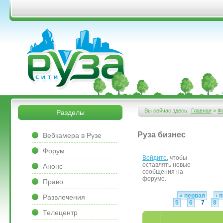
Перейти к основному содержанию
&bsps;
&bsps;
Вы сейчас здесь:
Главная
»
Ф
Разделы
Вы здесь
&bsps;
Руза бизнес
Вебкамера в Рузе
Форум
Войдите
, чтобы
Страницы
оставлять новые
Анонс
сообщения на
форуме.
Право
« первая
‹ 
Развлечения
5
6
7
8
Телецентр