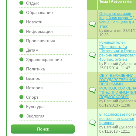
Тема / Автор темы
Отдых
Образование
Открылся магазин
Кофейная пауза .ТД
Новости
улица Солнцева д 9.
этаж
by
dima.
» пн, 27/01/2
Информация
10:33
Происшествия
Руководителей
"Перекрестка" и
Детям
"Пятерочки" в Рузско
районе оштрафовал
Здравоохранение
450 тыс. рублей
by
Евгений Дубасов
»
25/01/2014 - 11:47
Политика
ОБ УТВЕРЖДЕНИИ
Бизнес
ГОСУДАРСТВЕННО
ПРОГРАММЫ
История
МОСКОВСКОЙ ОБЛ
"ПРЕДПРИНИМАТЕ
Спорт
ПОДМОСКОВЬЯ"
by
Евгений Дубасов
»
06/12/2013 - 11:38
Культура
В Подмосковье появ
Экология
постоянная казачья
ярмарка
by
Евгений Дубасов
»
Поиск
07/11/2013 - 12:11