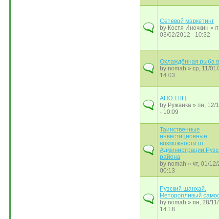
Сетевой маркетинг
by
Костя Иночкин
» п
03/02/2012 - 10:32
Охлаждённая рыба в
by
nomah
» ср, 11/01/
14:03
АНО ТПЦ
by
Ружанка
» пн, 12/
- 10:09
Таинственные
инвестиционные
возможности от
Администрации Рузс
района
by
nomah
» чт, 01/12/
00:13
Рузский шанхай.
Неторопливый самос
by
nomah
» пн, 28/11/
14:18