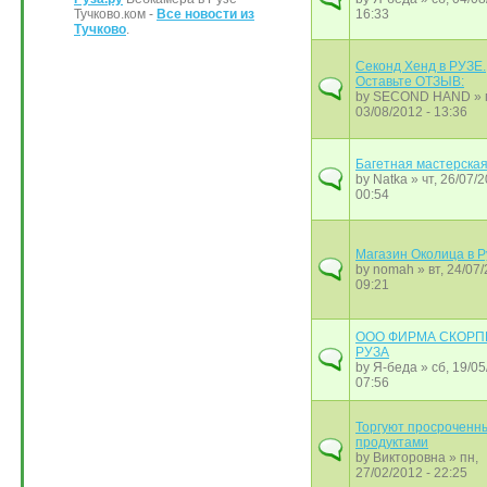
Тучково.ком -
Все новости из
16:33
Тучково
.
Секонд Хенд в РУЗЕ.
Оставьте ОТЗЫВ:
by
SECOND HAND
» 
03/08/2012 - 13:36
Багетная мастерска
by
Natka
» чт, 26/07/2
00:54
Магазин Околица в Р
by
nomah
» вт, 24/07/
09:21
ООО ФИРМА СКОРП
РУЗА
by
Я-беда
» сб, 19/05
07:56
Торгуют просроченн
продуктами
by
Викторовна
» пн,
27/02/2012 - 22:25