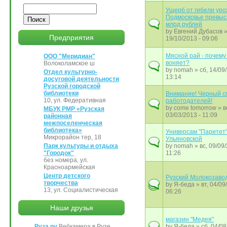
Поиск
Ущерб от гибели уро
Подмосковье превыс
млрд рублей
by
Евгений Дубасов
»
Предприятия
19/10/2013 - 09:06
Мясной рай - почему
ООО "Меридиан"
воняет?
Волоколамское ш
by
nomah
» сб, 14/09
Отдел культурно-
13:14
досуговой деятельности
Рузской городской
библиотеки
Внимание! Черный с
10, ул. Федеративная
работодателей!
by
come tomorrow
» в
МБУК РМР «Рузская
03/03/2013 - 11:09
районная
межпоселенческая
библиотека»
Универсам "Паритет"
Микрорайон тер, 18
Ульяновской
Парк культуры и отдыха
by
nomah
» вс, 09/09/
"Городок"
11:26
без номера, ул.
Красноармейская
Центр детского
Рузский Молокозаво
творчества
by
Я-беда
» вт, 04/09
13, ул. Социалистическая
06:26
Наши друзья
магазин "Медея"
Руза.ру
Вебкамера в Рузе
by
Я-беда
» сб, 04/08