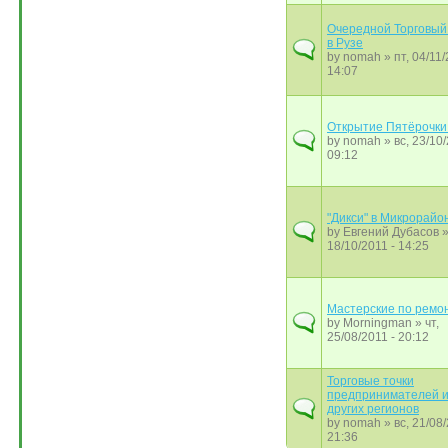
Очередной Торговый
в Рузе
by
nomah
» пт, 04/11/
14:07
Открытие Пятёрочки 
by
nomah
» вс, 23/10/
09:12
"Дикси" в Микрорайо
by
Евгений Дубасов
»
18/10/2011 - 14:25
Мастерские по ремо
by
Morningman
» чт,
25/08/2011 - 20:12
Торговые точки
предпринимателей 
других регионов
by
nomah
» вс, 21/08/
21:36