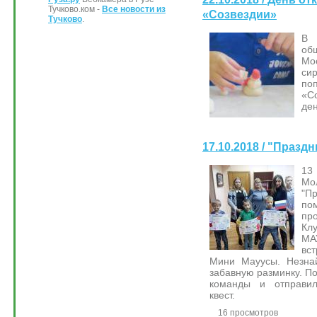
Тучково.ком -
Все новости из
«Созвездии»
Тучково
.
В 
об
Мо
си
п
«С
ден
17.10.2018 / "Празд
13
Мо
"П
по
пр
Кл
МА
вс
Мини Мауусы. Незна
забавную разминку. По
команды и отправил
квест.
16 просмотров