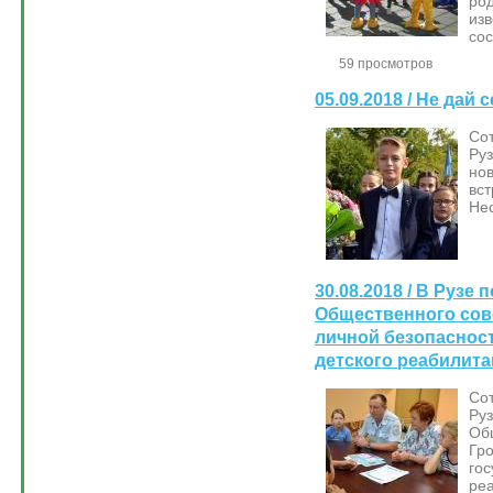
ро
изв
сос
59 просмотров
05.09.2018 / Не дай 
Со
Руз
но
вс
Нес
30.08.2018 / В Рузе
Общественного сов
личной безопаснос
детского реабилита
Со
Руз
Об
Гро
го
ре