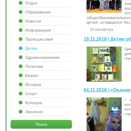
Отдых
по
во
Образование
го
общеобразовательного
Новости
детей, оставшихся без
22 просмотра
Информация
18.11.2018 / Детям о
Происшествия
Детям
Ци
дл
Здравоохранение
гор
Политика
Бизнес
История
04.11.2018 / «Оран
Спорт
– 
Культура
ко
ко
Экология
гор
Поиск