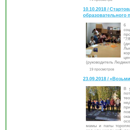
10.10.2018 / Старто
образовательного п
6 
со
про
"7
(д
Л
ко
це
(руководитель Людмил
19 просмотров
23.09.2018 / «Возьм
В 
по
те
не
пр
по
ок
ос
мамы и папы торопяс