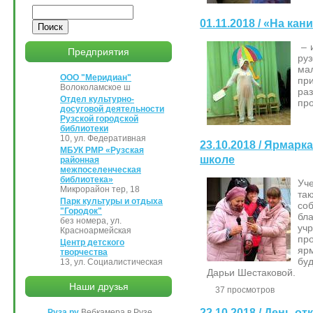
Поиск
01.11.2018 / «На ка
– 
Предприятия
ру
ма
ООО "Меридиан"
пр
Волоколамское ш
ра
Отдел культурно-
пр
досуговой деятельности
Рузской городской
библиотеки
10, ул. Федеративная
23.10.2018 / Ярмарк
МБУК РМР «Рузская
школе
районная
межпоселенческая
библиотека»
Уч
Микрорайон тер, 18
та
Парк культуры и отдыха
со
"Городок"
бл
без номера, ул.
уч
Красноармейская
пр
Центр детского
яр
творчества
бу
13, ул. Социалистическая
Дарьи Шестаковой.
Наши друзья
37 просмотров
22.10.2018 / День о
Руза.ру
Вебкамера в Рузе