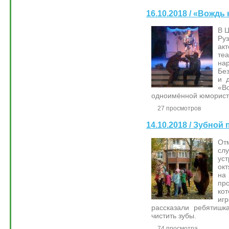
16.10.2018 / «Вождь
В Ц
Ру
ак
те
на
Бе
и 
«В
одноимённой юмористи
27 просмотров
14.10.2018 / Зубной
От
сл
ус
ок
н
пр
ко
иг
рассказали ребятишк
чистить зубы.
74 просмотра