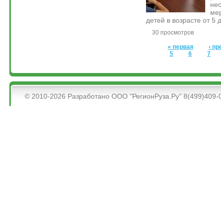
не
ме
детей в возрасте от 5 д
30 просмотров
Страницы
« первая
‹ п
5
6
7
&bsps;
© 2010-2026 Разработано ООО "РегионРуза.Ру" 8(499)409-