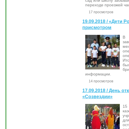
сад или школу забыва
переходе проезжей ча
17 просмотров
19.09.2018 / «Дети 
присмотром
В 
з
ме
оп
оп
Ит
бы
бр
информации.
14 просмотров
17.09.2018 / День о
«Созвездии»
15
ка
уч
дл
ос