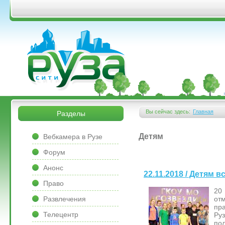
Перейти к основному содержанию
&bsps;
&bsps;
Вы сейчас здесь:
Главная
Разделы
Вы здесь
&bsps;
Детям
Вебкамера в Рузе
Форум
Анонс
22.11.2018 / Детям 
Право
20
Развлечения
от
пр
Телецентр
Ру
по