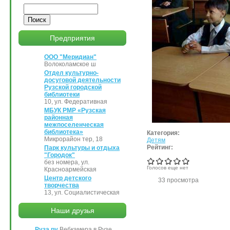
Поиск
Предприятия
ООО "Меридиан"
Волоколамское ш
Отдел культурно-
досуговой деятельности
Рузской городской
библиотеки
10, ул. Федеративная
МБУК РМР «Рузская
районная
межпоселенческая
библиотека»
Категория:
Микрорайон тер, 18
Детям
Рейтинг:
Парк культуры и отдыха
"Городок"
без номера, ул.
Голосов еще нет
Красноармейская
Центр детского
33 просмотра
творчества
13, ул. Социалистическая
Наши друзья
Руза.ру
Вебкамера в Рузе