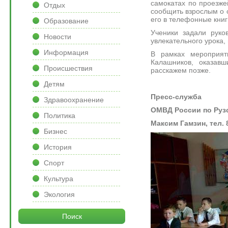
самокатах по проезжей
Отдых
сообщить взрослым о 
его в телефонные кни
Образование
Ученики задали руко
Новости
увлекательного урока,
Информация
В рамках мероприят
Калашников, оказав
Происшествия
расскажем позже.
Детям
Пресс-служба
Здравоохранение
ОМВД России по Рузс
Политика
Максим Гамзин, тел. 
Бизнес
История
Спорт
Культура
Экология
Поиск