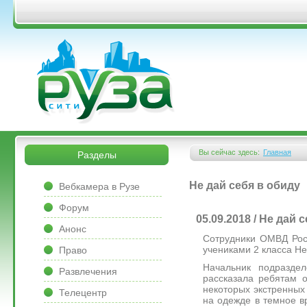
Перейти к основному содержанию
&bsps;
&bsps;
Вы сейчас здесь:
Главная
Разделы
Вы здесь
&bsps;
Не дай себя в обиду
Вебкамера в Рузе
Форум
05.09.2018 / Не дай 
Анонс
Сотрудники ОМВД Росс
учениками 2 класса Не
Право
Начальник подразде
Развлечения
рассказала ребятам 
некоторых экстренных
Телецентр
на одежде в темное в