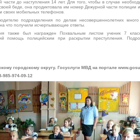
 части до наступления 14 лет. Для того, чтобы в случае необхо
своей беде, она продиктовала им номер Дежурной части полиции и
ги своих мобильных телефонов.
водителю подразделения по делам несовершеннолетних много
 на что получили исчерпывающие ответы.
ия также был награжден Похвальным листом ученик 7 клас
ший помощь полицейским при раскрытии преступления. Подр
кому городскому округу. Госуслуги МВД на портале www.gosus
8-985-974-09-12