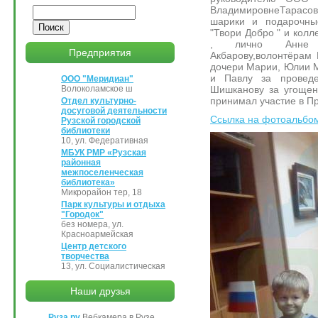
ВладимировнеТарасо
Поиск
шарики и подарочные
"Твори Добро " и кол
, лично Анне 
Предприятия
Акбарову,волонтёрам 
дочери Марии, Юлии М
и Павлу за проведе
ООО "Меридиан"
Шишканову за угощен
Волоколамское ш
принимал участие в П
Отдел культурно-
досуговой деятельности
Ссылка на фотоальбо
Рузской городской
библиотеки
10, ул. Федеративная
МБУК РМР «Рузская
районная
межпоселенческая
библиотека»
Микрорайон тер, 18
Парк культуры и отдыха
"Городок"
без номера, ул.
Красноармейская
Центр детского
творчества
13, ул. Социалистическая
Наши друзья
Руза.ру
Вебкамера в Рузе