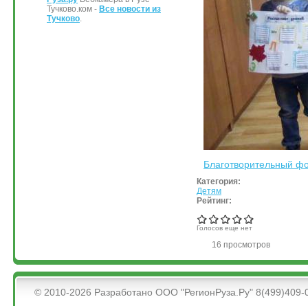
Тучково.ком -
Все новости из
Тучково
.
Благотворительный фо
Категория:
Детям
Рейтинг:
Голосов еще нет
16 просмотров
&bsps;
© 2010-2026 Разработано ООО "РегионРуза.Ру" 8(499)409-