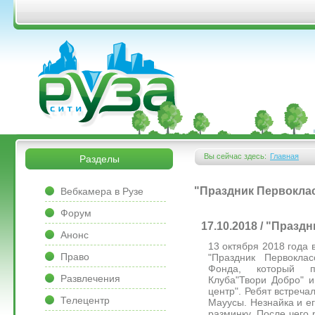
Перейти к основному содержанию
&bsps;
&bsps;
Вы сейчас здесь:
Главная
Разделы
Вы здесь
&bsps;
"Праздник Первокла
Вебкамера в Рузе
Форум
17.10.2018 / "Празд
Анонс
13 октября 2018 года
Право
"Праздник Первокла
Фонда, который п
Развлечения
Клуба"Твори Добро" 
центр". Ребят встреча
Телецентр
Мауусы. Незнайка и е
разминку. После чего