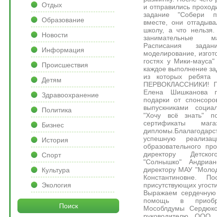
Отдых
и отправились проходи
задание "Собери п
Образование
вместе, они отгадыв
школу, а что нельзя
Новости
занимательные ма
Расписания зад
Информация
моделирование, изгото
гостях у Мики-мауса"
Происшествия
каждое выполнение за
из которых ребята 
Детям
ПЕРВОКЛАССНИКИ! По
Елена Шишканова п
Здравоохранение
подарки от спонсоро
выпускниками социал
Политика
"Хочу всё знать" п
сертификаты маг
Бизнес
дипломы.Блалагодарс
успешную реализац
История
образовательного про
директору Детско
Спорт
"Солнышко" Андриа
директору МАУ "Моло
Культура
Константиновне. 
присутствующих угост
Экология
Выражаем сердечную 
помощь в приобре
Поиск
Мособлдумы Сердюко
руководителю ООО 