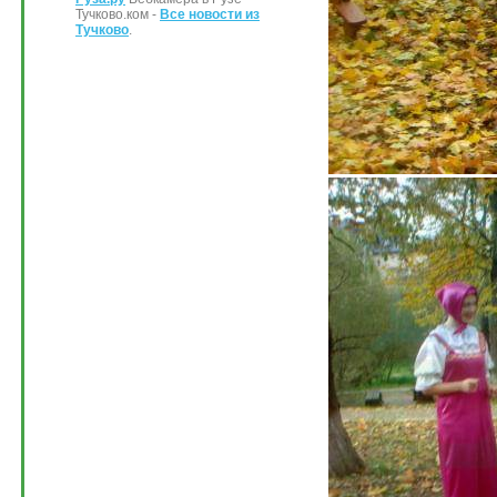
Тучково.ком -
Все новости из
Тучково
.