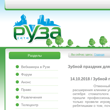
Перейти к основному содержанию
&bsps;
&bsps;
Вы сейчас здесь:
Главная
Разделы
Вы здесь
&bsps;
Зубной праздник для
Вебкамера в Рузе
Форум
14.10.2018 / Зубной
Анонс
Отменный детск
Право
расширения клиники у
октября стоматолог
Развлечения
пришли профессиона
только провели игров
Телецентр
ребятишкам о том, поч