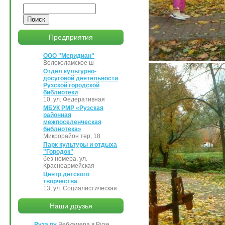
Поиск
Предприятия
ООО "Меридиан"
Волоколамское ш
Отдел культурно-
досуговой деятельности
Рузской городской
библиотеки
10, ул. Федеративная
МБУК РМР «Рузская
районная
межпоселенческая
библиотека»
Микрорайон тер, 18
Парк культуры и отдыха
"Городок"
без номера, ул.
Красноармейская
Центр детского
творчества
13, ул. Социалистическая
Наши друзья
Руза.ру
Вебкамера в Рузе