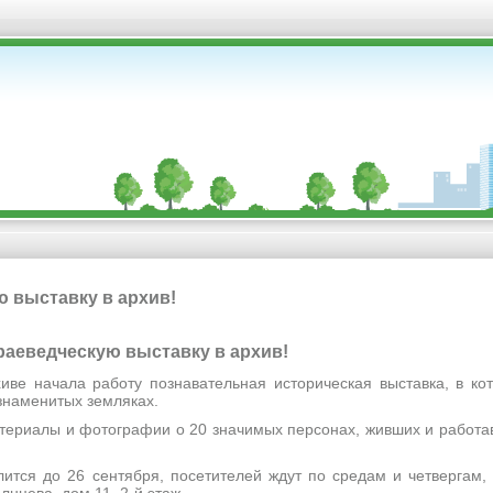
ю выставку в архив!
 краеведческую выставку в архив!
ачала работу познавательная историческая выставка, в кот
наменитых земляках.
алы и фотографии о 20 значимых персонах, живших и работав
до 26 сентября, посетителей ждут по средам и четвергам, с
лнцева, дом 11, 2-й этаж.