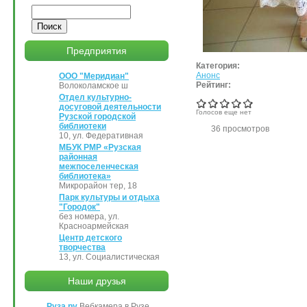
Поиск
Предприятия
Категория:
Анонс
ООО "Меридиан"
Рейтинг:
Волоколамское ш
Отдел культурно-
досуговой деятельности
Голосов еще нет
Рузской городской
библиотеки
36 просмотров
10, ул. Федеративная
МБУК РМР «Рузская
районная
межпоселенческая
библиотека»
Микрорайон тер, 18
Парк культуры и отдыха
"Городок"
без номера, ул.
Красноармейская
Центр детского
творчества
13, ул. Социалистическая
Наши друзья
Руза.ру
Вебкамера в Рузе