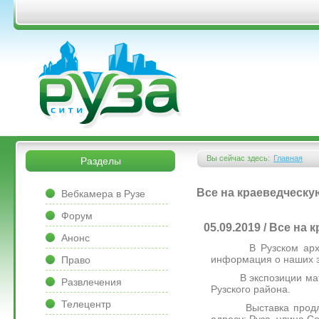
Перейти к основному содержанию
&bsps;
&bsps;
Вы сейчас здесь:
Главная
Разделы
Вы здесь
&bsps;
Все на краеведческу
Вебкамера в Рузе
Форум
05.09.2019 / Все на
Анонс
В Рузском архиве н
информация о наших з
Право
В экспозиции матери
Развлечения
Рузского района.
Телецентр
Выставка продлится 
адресу: Руза, улица Со