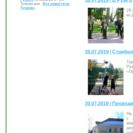
30.07.2019 / В Рузе
Тучково.ком -
Все новости из
Тучково
.
28 
ко
30.07.2019 / Стриб
Тур
Руз
«О
30.07.2019 / Прово
На
с 
ме
до
ра