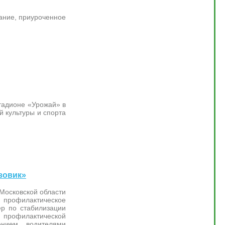
ание, приуроченное
стадионе «Урожай» в
 культуры и спорта
зовик»
Московской области
профилактическое
ер по стабилизации
е профилактической
нием водителями