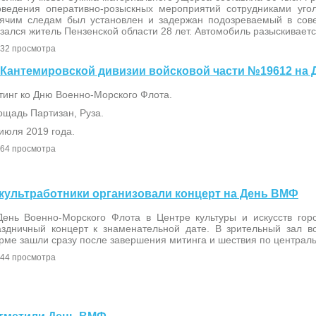
оведения оперативно-розыскных мероприятий сотрудниками уго
рячим следам был установлен и задержан подозреваемый в сов
зался житель Пензенской области 28 лет. Автомобиль разыскиваетс
32 просмотра
тр Кантемировской дивизии войсковой части №19612 на 
тинг ко Дню Военно-Морского Флота.
ощадь Партизан, Руза.
июля 2019 года.
64 просмотра
ие культработники организовали концерт на День ВМФ
День Военно-Морского Флота в Центре культуры и искусств гор
аздничный концерт к знаменательной дате. В зрительный зал 
рме зашли сразу после завершения митинга и шествия по централ
44 просмотра