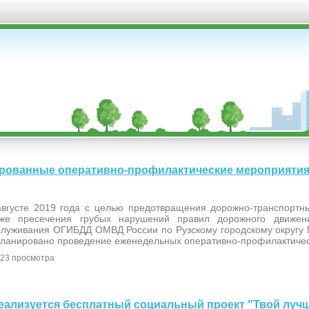
нированные оперативно-профилактические мероприятия 
августе 2019 года с целью предотвращения дорожно-транспортн
кже пресечения грубых нарушений правил дорожного движен
служивания ОГИБДД ОМВД России по Рузскому городскому округу 
планировано проведение еженедельных оперативно-профилактичес
23 просмотра
е реализуется бесплатный социальный проект "Твой луч