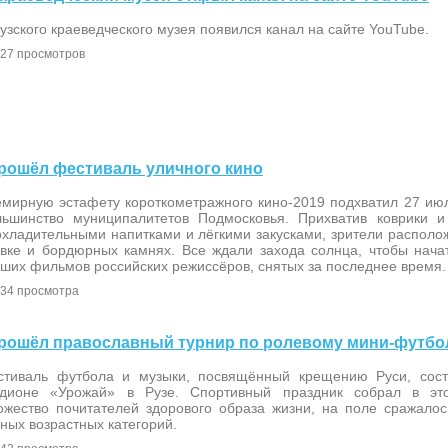
узского краеведческого музея появился канал на сайте YouTube.
27 просмотров
 прошёл фестиваль уличного кино
мирную эстафету короткометражного кино-2019 подхватил 27 июля
льшинство муниципалитетов Подмосковья. Прихватив коврики и
хладительными напитками и лёгкими закусками, зрители располож
авке и бордюрных камнях. Все ждали захода солнца, чтобы нача
ших фильмов российских режиссёров, снятых за последнее время.
34 просмотра
е прошёл православный турнир по ролевому мини-футбо
стиваль футбола и музыки, посвящённый крещению Руси, сос
адионе «Урожай» в Рузе. Спортивный праздник собрал в эт
ожество почитателей здорового образа жизни, на поле сражало
ных возрастных категорий.