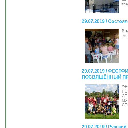
тра
29.07.2019 / Состоя
В 
эко
29.07.2019 / ФЕС
ПОСВЯЩЁННЫЙ ПР
ФЕ
ПО
СП
МУ
СП
29.07.2019 / Рузски