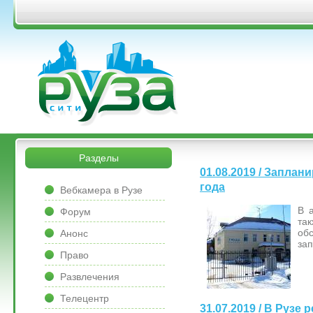
Перейти к основному содержанию
&bsps;
&bsps;
Разделы
01.08.2019 / Запла
&bsps;
года
Вебкамера в Рузе
В 
Форум
та
об
Анонс
за
Право
Развлечения
Телецентр
31.07.2019 / В Руз