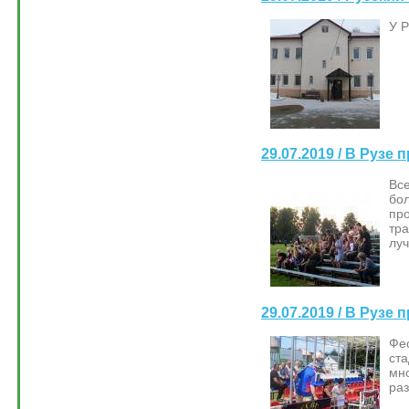
У Р
29.07.2019 / В Рузе
Все
бо
про
тр
луч
29.07.2019 / В Руз
Фе
ст
мн
раз