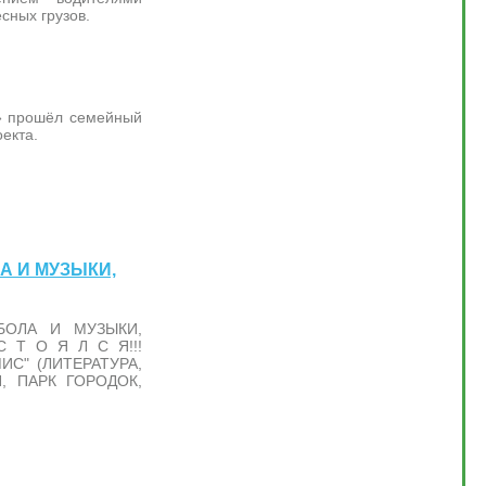
сных грузов.
к» прошёл семейный
екта.
ЛА И МУЗЫКИ,
БОЛА И МУЗЫКИ,
 Т О Я Л С Я!!!
ИС" (ЛИТЕРАТУРА,
, ПАРК ГОРОДОК,