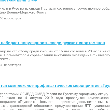
 отметили День ВМФ
июля в Рузе на площади Партизан состоялось торжественное собр
 Дню Военно-Морского Флота.
55 просмотров
ол набирает популярность среди рузских спортсменов
нир по стритболу среди юношей от 16 лет состоялся 28 июля на 
е. Организатором соревнований выступило учреждение физической
рбита».
30 просмотров
дится комплексное профилактическое мероприятие «Гру
 территории ОГИБДД ОМВД России по Рузскому городскому округу 
29 июля по 4 августа 2019 года проводится комплексное 
роприятие «Грузовик». Цель его — принятие дополнительных м
рожно-транспортной обстановки, предупреждение ДТП, усилени
боты по осуществлению контроля и надзора за соблюде