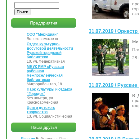
пр
Поиск
го
ока
Предприятия
31.07.2019 / Оркес
ООО "Меридиан"
Волоколамское ш
Ми
Отдел культурно-
досуговой деятельности
Пл
Рузской городской
библиотеки
28 
10, ул. Федеративная
МБУК РМР «Рузская
районная
межпоселенческая
библиотека»
Микрорайон тер, 18
31.07.2019 / Рузск
Парк культуры и отдыха
"Городок"
В 
без номера, ул.
пр
Красноармейская
фо
Центр детского
творчества
13, ул. Социалистическая
Наши друзья
Руза.ру
Вебкамера в Рузе