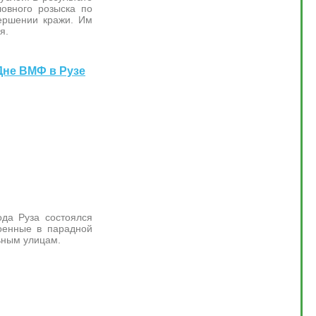
ловного розыска по
ершении кражи. Им
я.
Дне ВМФ в Рузе
ода Руза состоялся
военные в парадной
ьным улицам.