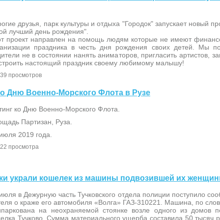
огие друзья, парк культуры и отдыха "Городок" запускает новый пр
ой лучший день рождения".
от проект направлен на помощь людям которые не имеют финанс
ганизации праздника в честь дня рождения своих детей. Мы п
ители не в состоянии нанять аниматоров, пригласить артистов, за
устроить настоящий праздник своему любимому малышу!
39 просмотров
 ко Дню Военно-Морского Флота в Рузе
тинг ко Дню Военно-Морского Флота.
ощадь Партизан, Руза.
июля 2019 года.
22 просмотра
чики украли кошелек из машины подвозившей их женщи
июля в Дежурную часть Тучковского отдела полиции поступило со
еля о краже его автомобиля «Волга» ГАЗ-310221. Машина, по сло
ипаркована на неохраняемой стоянке возле одного из домов п
елка Тучково. Сумма материального ущерба составила 50 тысяч р