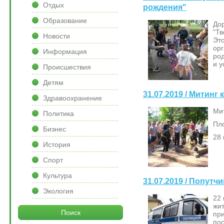
Отдых
рождения"
Образование
Дор
"Тв
Новости
Эт
ор
Информация
род
и 
Происшествия
Детям
31.07.2019 / Митинг
Здравоохранение
Ми
Политика
Пл
Бизнес
28 
История
Спорт
Культура
31.07.2019 / Попут
Экология
22 
жит
Поиск
пр
пос