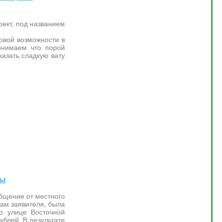
оект, под названием
овой возможности в
онимаем что порой
казать сладкую вату
ны
общение от местного
вам заявителя, была
о улице Восточной
ублей. В результате