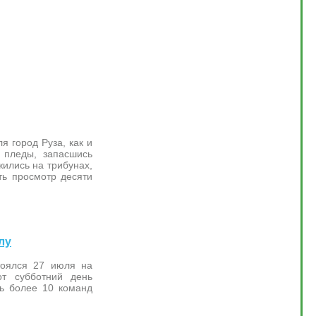
 город Руза, как и
 пледы, запасшись
ились на трибунах,
ть просмотр десяти
лу
тоялся 27 июля на
от субботний день
сь более 10 команд