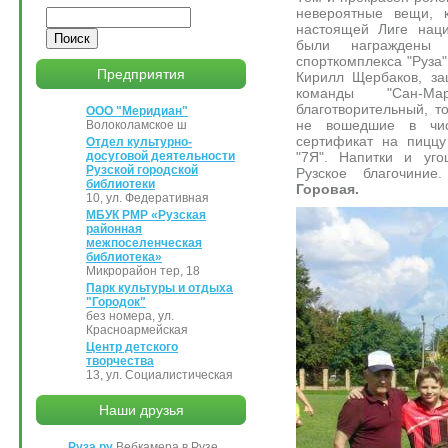
невероятные вещи, 
Поиск
настоящей Лиге наци
были награждены
спорткомплекса "Руза"
Предприятия
Кирилл Щербаков, за
команды "Сан-Ма
благотворительный, 
ООО "Меридиан"
не вошедшие в чис
Волоколамское ш
сертификат на пиццу
Отдел культурно-
"7Я". Напитки и уго
досуговой деятельности
Рузской городской
Рузское благочини
библиотеки
Горовая.
10, ул. Федеративная
МБУК РМР «Рузская
районная
межпоселенческая
библиотека»
Микрорайон тер, 18
Парк культуры и отдыха
"Городок"
без номера, ул.
Красноармейская
Центр детского
творчества
13, ул. Социалистическая
Наши друзья
Руза.ру
Вебкамера в Рузе