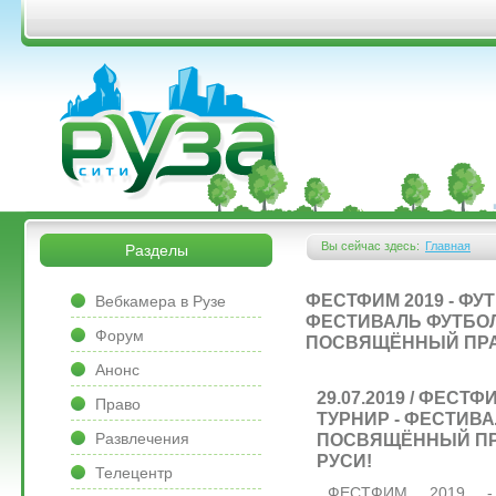
Перейти к основному содержанию
&bsps;
&bsps;
Вы сейчас здесь:
Главная
Разделы
Вы здесь
&bsps;
ФЕСТФИМ 2019 - ФУ
Вебкамера в Рузе
ФЕСТИВАЛЬ ФУТБОЛ
Форум
ПОСВЯЩЁННЫЙ ПРА
Анонс
29.07.2019 / ФЕСТ
Право
ТУРНИР - ФЕСТИВА
Развлечения
ПОСВЯЩЁННЫЙ ПР
РУСИ!
Телецентр
ФЕСТФИМ 2019 -