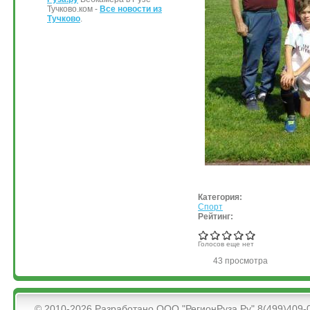
Тучково.ком -
Все новости из
Тучково
.
Категория:
Спорт
Рейтинг:
Голосов еще нет
43 просмотра
&bsps;
© 2010-2026 Разработано ООО "РегионРуза.Ру" 8(499)409-