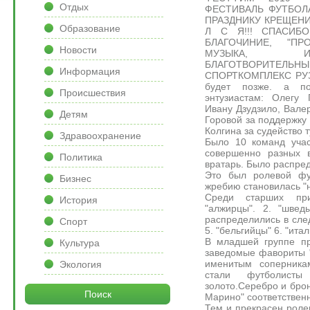
Отдых
ФЕСТИВАЛЬ ФУТБОЛ
ПРАЗДНИКУ КРЕЩЕНИЯ
Образование
Л С Я!!! СПАСИБО
БЛАГОЧИНИЕ, "ПР
Новости
МУЗЫКА, ИС
БЛАГОТВОРИТЕЛЬНЫ
Информация
СПОРТКОМПЛЕКС РУЗ
будет позже. а по
Происшествия
энтузиастам: Олегу 
Ивану Дзудзило, Вал
Детям
Горовой за поддержку
Колгина за судейство 
Здравоохранение
Было 10 команд учас
совершенно разных в
Политика
вратарь. Было распре
Это был ролевой фу
Бизнес
жребию становилась "
Среди старших пр
История
"алжирцы". 2. "швед
распределились в сле
Спорт
5. "бельгийцы" 6. "ита
В младшей группе пр
Культура
заведомые фавориты 
именитым соперникам
Экология
стали футболисты 
золото.Серебро и брон
Поиск
Марино" соответствен
Тем и прекрасен роле