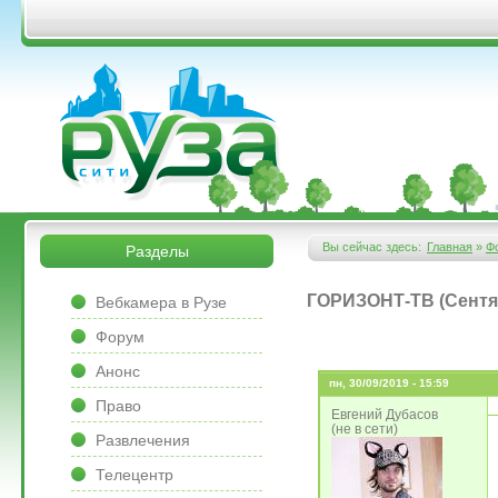
Перейти к основному содержанию
&bsps;
&bsps;
Вы сейчас здесь:
Главная
»
Ф
Разделы
Вы здесь
&bsps;
ГОРИЗОНТ-ТВ (Сентя
Вебкамера в Рузе
Форум
Анонс
пн, 30/09/2019 - 15:59
Право
Евгений Дубасов
(не в сети)
Развлечения
Телецентр