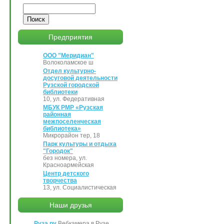
Поиск
Предприятия
ООО "Меридиан"
Волоколамское ш
Отдел культурно-
досуговой деятельности
Рузской городской
библиотеки
10, ул. Федеративная
МБУК РМР «Рузская
районная
межпоселенческая
библиотека»
Микрорайон тер, 18
Парк культуры и отдыха
"Городок"
без номера, ул.
Красноармейская
Центр детского
творчества
13, ул. Социалистическая
Наши друзья
Руза.ру
Вебкамера в Рузе