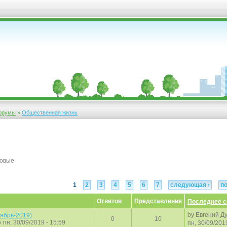
орумы
»
Общественная жизнь
новые
1
2
3
4
5
6
7
следующая ›
п
Ответов
Представления
Последнее 
by
Евгений Д
ябрь-2019)
0
10
 пн, 30/09/2019 - 15:59
пн, 30/09/201