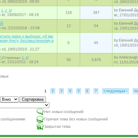
 сб, 09/02/2019 - 09:05
сб, 09/02/2019
by
Евгений Д
:
1
,
2
,
3
)
118
397
 вт, 19/09/2017 - 08:19
вс, 27/01/2019
by
Евгений Д
ИЙ
12
54
 пн, 22/10/2018 - 23:08
ср, 23/01/2019
итило закон о выборах: «И мы
by
Евгений Д
кому бунту, бессмысленному и
0
45
сб, 19/01/2019
 сб, 19/01/2019 - 21:27
by
Александ
?
(Страницы:
1
,
2
)
56
5,876
 вт, 13/12/2011 - 18:24
пт, 11/01/2019
новые
1
2
3
4
5
6
7
следующая ›
п
Сортировка
Нет новых сообщений
и сообщениями
Горячая тема без новых сообщений
Закрытая тема