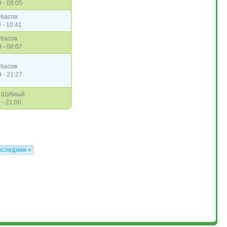
 - 09:05
убасов
 - 10:41
убасов
 - 08:07
убасов
 - 21:27
р Шубный
 - 21:00
оследняя »