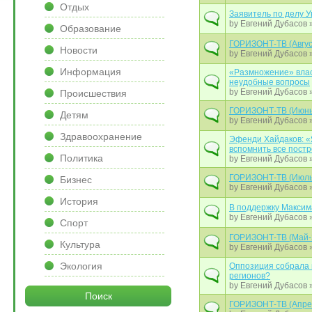
Отдых
Заявитель по делу 
by
Евгений Дубасов
»
Образование
ГОРИЗОНТ-ТВ (Авгус
Новости
by
Евгений Дубасов
»
Информация
«Размножение» влас
неудобные вопросы
by
Евгений Дубасов
»
Происшествия
ГОРИЗОНТ-ТВ (Июнь
Детям
by
Евгений Дубасов
»
Здравоохранение
Эфенди Хайдаков: «Я
вспомнить все пос
Политика
by
Евгений Дубасов
»
ГОРИЗОНТ-ТВ (Июль
Бизнес
by
Евгений Дубасов
»
История
В поддержку Максим
by
Евгений Дубасов
»
Спорт
ГОРИЗОНТ-ТВ (Май-
Культура
by
Евгений Дубасов
»
Экология
Оппозиция собрала 
регионов?
by
Евгений Дубасов
»
Поиск
ГОРИЗОНТ-ТВ (Апре