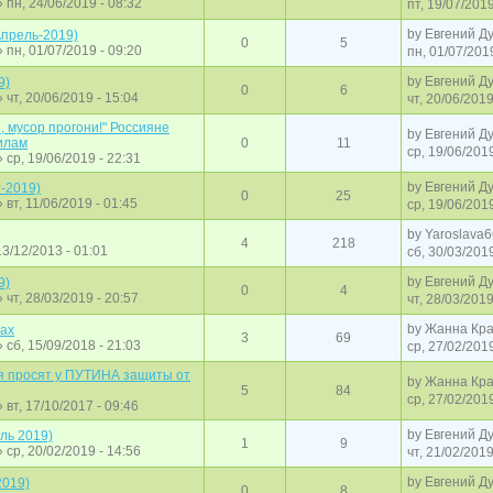
 пн, 24/06/2019 - 08:32
пт, 19/07/2019
by
Евгений Д
прель-2019)
0
5
 пн, 01/07/2019 - 09:20
пн, 01/07/201
by
Евгений Д
9)
0
6
 чт, 20/06/2019 - 15:04
чт, 20/06/2019
, мусор прогони!" Россияне
by
Евгений Д
илам
0
11
ср, 19/06/2019
 ср, 19/06/2019 - 22:31
by
Евгений Д
-2019)
0
25
 вт, 11/06/2019 - 01:45
ср, 19/06/2019
by
Yaroslava
4
218
13/12/2013 - 01:01
сб, 30/03/2019
by
Евгений Д
9)
0
4
 чт, 28/03/2019 - 20:57
чт, 28/03/2019
by
Жанна Кра
ах
3
69
 сб, 15/09/2018 - 21:03
ср, 27/02/2019
я просят у ПУТИНА защиты от
by
Жанна Кра
5
84
ср, 27/02/2019
 вт, 17/10/2017 - 09:46
by
Евгений Д
ль 2019)
1
9
 ср, 20/02/2019 - 14:56
чт, 21/02/2019
by
Евгений Д
2019)
0
8