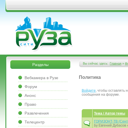
Перейти к основному содержанию
&bsps;
&bsps;
Вы сейчас здесь:
Главная
»
Ф
Разделы
Вы здесь
&bsps;
Политика
Вебкамера в Рузе
Форум
Войдите
, чтобы оставлять 
Страницы
сообщения на форуме.
Анонс
Право
Развлечения
Тема / Автор темы
ГОРИЗОНТ-ТВ (Сент
Телецентр
by
Евгений Дубасов
»