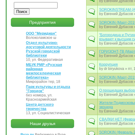
by
Евгений Дубасов
»
Поиск
SOROKINSTREAM (А
by
Евгений Дубасов
»
Предприятия
SOROKIN (Март-201
by
Евгений Дубасов
»
ООО "Меридиан"
"Богородица и Путин
Волоколамское ш
взывают к высшим с
Отдел культурно-
by
Евгений Дубасов
»
досуговой деятельности
Рузской городской
ГОРИЗОНТ-ТВ (Март
библиотеки
by
Евгений Дубасов
»
10, ул. Федеративная
Коррупция
МБУК РМР «Рузская
by
dr biryukova
» пт, 
районная
межпоселенческая
библиотека»
SOROKIN (Март-201
Микрорайон тер, 18
by
Евгений Дубасов
»
Парк культуры и отдыха
О прошедших выбор
"Городок"
by
Евгений Дубасов
»
без номера, ул.
Красноармейская
Жители Подмосковь
Центр детского
экоцида
творчества
by
Евгений Дубасов
»
13, ул. Социалистическая
СВАЛКИ НЕТ (Февра
Наши друзья
by
Евгений Дубасов
»
SOROKIN (Февраль 
Руза.ру
Вебкамера в Рузе