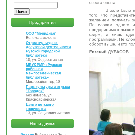
своего опыта.
Поиск
В зале было немно
того, что представит
желанием получать з
Предприятия
По словам одного и
предпринимательско
ООО "Меридиан"
фирм, и лишь один
Волоколамское ш
программами. Не слож
Отдел культурно-
оборот выше, и кто по
досуговой деятельности
Рузской городской
Евгений ДУБАСОВ
библиотеки
10, ул. Федеративная
МБУК РМР «Рузская
районная
межпоселенческая
библиотека»
Микрорайон тер, 18
Парк культуры и отдыха
"Городок"
без номера, ул.
Красноармейская
Центр детского
творчества
13, ул. Социалистическая
Наши друзья
Руза.ру
Вебкамера в Рузе