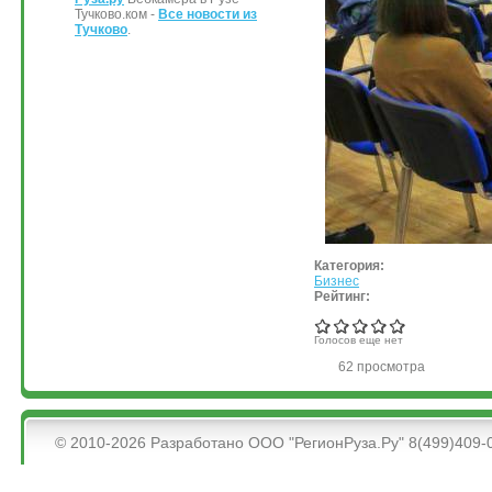
Тучково.ком -
Все новости из
Тучково
.
Категория:
Бизнес
Рейтинг:
Голосов еще нет
62 просмотра
&bsps;
© 2010-2026 Разработано ООО "РегионРуза.Ру" 8(499)409-