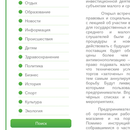
инвестиционной деят
Отдых
субъектам малого и с
Образование
Открыл встречу д
правовых и социальн
Новости
с лекцией об участии в
для государственных 
Информация
среднего и малог
слушателей были 
Происшествия
процедуры и ново
действовать с будущег
Детям
поставщик будет об
цены более чем
Здравоохранение
антимонополизацию –
право подавать жало
Политика
что технические усл
торгов «заточены» п
Бизнес
тем самым аннулируя
борьбу. Будут ликв
История
которыми пользо
предприниматели. Впр
Спорт
чёрных списках и н
мероприятиях.
Культура
Предприниматель А
Экология
об организации рабо
магазине и на порт
Помимо инструкци
Поиск
собравшимися о част