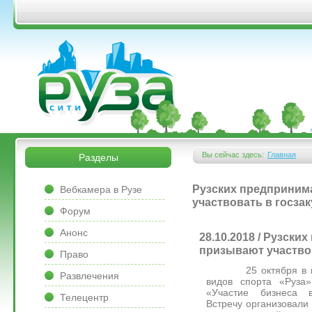
Перейти к основному содержанию
&bsps;
&bsps;
Вы сейчас здесь:
Главная
Разделы
Вы здесь
&bsps;
Рузских предприним
Вебкамера в Рузе
участвовать в госзак
Форум
Анонс
28.10.2018 / Рузск
призывают участвов
Право
25 октября в кон
Развлечения
видов спорта «Руза
«Участие бизнеса в
Телецентр
Встречу организовали