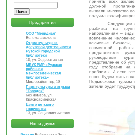
принять всех желаю
Поиск
должной пропаганд
вызвали множество во
получил квалифициров
Предприятия
Следующим этапом
разбивка на гру
направлениям – виды 
ООО "Меридиан"
вовлечение человечес
Волоколамское ш
ключевые бизнесы, 
Отдел культурно-
досуговой деятельности
совместной рабо
Рузской городской
представители рузс
библиотеки
руководством кур
10, ул. Федеративная
представление об уст
МБУК РМР «Рузская
году, отобразив на 
районная
проблемы. И если все
межпоселенческая
вновь будем жить в са
библиотека»
Подмосковья, туризм 
Микрорайон тер, 18
жители будет трудоуст
Парк культуры и отдыха
"Городок"
без номера, ул.
Красноармейская
Центр детского
творчества
13, ул. Социалистическая
Наши друзья
Руза.ру
Вебкамера в Рузе