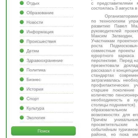
с представителями м
Отдых
состоялась 3 августа 
Образование
Организаторами вст
по технологиям упр
Новости
развитию Павел Мал
руководителей прое
Информация
Максим Загваздин, 
Участникам проектно
Происшествия
роста Подмосковья
совместные проекты 
Детям
курортного каркас
перспективе. Перед 
Здравоохранение
презентовали докл
Политика
рассказал о концепции
стандартах соврем
Бизнес
затрагивалась необх
профилактических у
История
старшее поколение 
количество пенсионеро
Спорт
необходимость в к
столицы поднимется).
Культура
образовательно
возможностях для ег
Экология
Причём уникальны
просветительские
событийным туризмом,
Поиск
района, но пока и