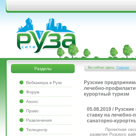
Перейти к основному содержанию
&bsps;
&bsps;
Вы сейчас здесь:
Главная
Разделы
Вы здесь
&bsps;
Рузские предпринима
Вебкамера в Рузе
лечебно-профилактич
Форум
курортный туризм
Анонс
05.08.2019 / Рузск
Право
ставку на лечебно-
Развлечения
санаторно-курортн
Проектная сессия
Телецентр
развития Рузского рай