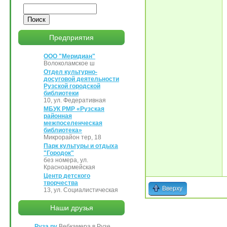
Поиск
Предприятия
ООО "Меридиан"
Волоколамское ш
Отдел культурно-
досуговой деятельности
Рузской городской
библиотеки
10, ул. Федеративная
МБУК РМР «Рузская
районная
межпоселенческая
библиотека»
Микрорайон тер, 18
Парк культуры и отдыха
"Городок"
без номера, ул.
Красноармейская
Центр детского
творчества
Вверху
13, ул. Социалистическая
Наши друзья
Руза.ру
Вебкамера в Рузе