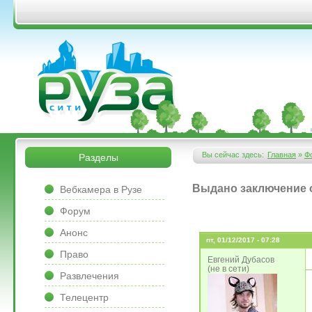
Перейти к основному содержанию
&bsps;
&bsps;
Вы сейчас здесь:
Главная
»
Ф
Разделы
Вы здесь
&bsps;
Выдано заключение о
Вебкамера в Рузе
Форум
Анонс
пт, 01/12/2017 - 07:28
Право
Евгений Дубасов
(не в сети)
Развлечения
Телецентр