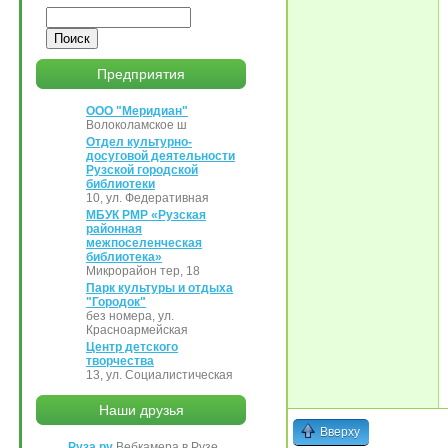
Поиск
Предприятия
ООО "Меридиан"
Волоколамское ш
Отдел культурно-
досуговой деятельности
Рузской городской
библиотеки
10, ул. Федеративная
МБУК РМР «Рузская
районная
межпоселенческая
библиотека»
Микрорайон тер, 18
Парк культуры и отдыха
"Городок"
без номера, ул.
Красноармейская
Центр детского
творчества
13, ул. Социалистическая
Наши друзья
Вверху
Руза.ру
Вебкамера в Рузе