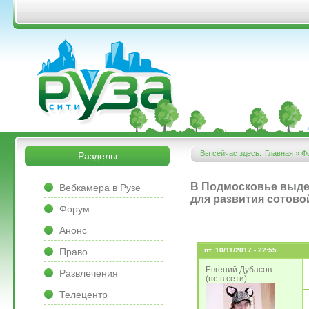
Перейти к основному содержанию
&bsps;
&bsps;
Вы сейчас здесь:
Главная
»
Ф
Разделы
Вы здесь
&bsps;
В Подмосковье выде
Вебкамера в Рузе
для развития сотово
Форум
Анонс
Право
пт, 10/11/2017 - 22:55
Евгений Дубасов
Развлечения
(не в сети)
Телецентр