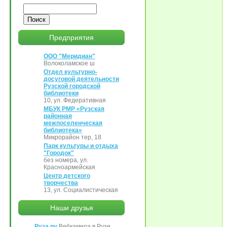
Поиск
Предприятия
ООО "Меридиан"
Волоколамское ш
Отдел культурно-
досуговой деятельности
Рузской городской
библиотеки
10, ул. Федеративная
МБУК РМР «Рузская
районная
межпоселенческая
библиотека»
Микрорайон тер, 18
Парк культуры и отдыха
"Городок"
без номера, ул.
Красноармейская
Центр детского
творчества
13, ул. Социалистическая
Наши друзья
Руза.ру
Вебкамера в Рузе