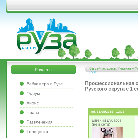
Перейти к основному содержанию
&bsps;
&bsps;
Вы сейчас здесь:
Главная
»
Ф
Разделы
Рузе
Вы здесь
&bsps;
Профессиональная о
Вебкамера в Рузе
Рузского округа с 1 
Форум
Анонс
Право
сб, 31/08/2019 - 12:29
Евгений Дубасов
Развлечения
(не в сети)
Телецентр