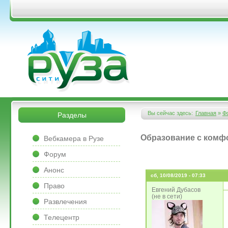
Перейти к основному содержанию
&bsps;
&bsps;
Вы сейчас здесь:
Главная
»
Ф
Разделы
Вы здесь
&bsps;
Образование с комфо
Вебкамера в Рузе
Форум
Анонс
сб, 10/08/2019 - 07:33
Право
Евгений Дубасов
(не в сети)
Развлечения
Телецентр