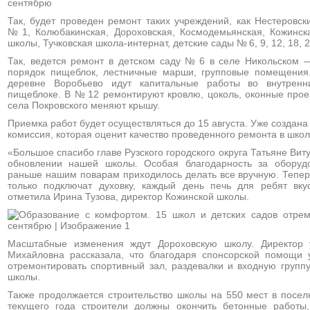
Так, будет проведен ремонт таких учреждений, как Нестеровск
№ 1, Колюбакинская, Дороховская, Космодемьянская, Кожинск
школы, Тучковская школа-интернат, детские сады № 6, 9, 12, 18, 20
Так, ведется ремонт в детском саду № 6 в селе Никольском 
порядок пищеблок, лестничные марши, групповые помещения
деревне Воробьево идут капитальные работы во внутрен
пищеблоке. В № 12 ремонтируют кровлю, цоколь, оконные про
села Покровского меняют крышу.
Приемка работ будет осуществляться до 15 августа. Уже создан
комиссия, которая оценит качество проведенного ремонта в школ
«Большое спасибо главе Рузского городского округа Татьяне Ви
обновлении нашей школы. Особая благодарность за оборуд
раньше нашим поварам приходилось делать все вручную. Тепер
только подключат духовку, каждый день печь для ребят вк
отметила Ирина Тузова, директор Кожинской школы.
Масштабные изменения ждут Дороховскую школу. Директор 
Михайловна рассказала, что благодаря спонсорской помощи 
отремонтировать спортивный зал, раздевалки и входную групп
школы.
Также продолжается строительство школы на 550 мест в поселк
текущего года строители должны окончить бетонные работы,