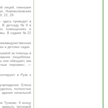
ий лицей, гимназия
ая, Нововолковская
, 22, 29.
— здесь приводят в
. В детсаду № 9 в
них помещениях и
емы. В садике № 22
а межведомственная
ах и детских садах.
тушевой за помощь в
ование пищеблока:
ь они обещают, как
усные пирожки», —
учреждения Елена
удалось полностью
у здания начальной
е Тучково. К концу
 закрыть тепловой