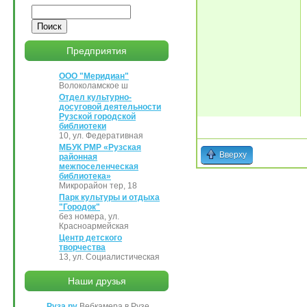
Поиск
Предприятия
ООО "Меридиан"
Волоколамское ш
Отдел культурно-
досуговой деятельности
Рузской городской
библиотеки
10, ул. Федеративная
МБУК РМР «Рузская
Вверху
районная
межпоселенческая
библиотека»
Микрорайон тер, 18
Парк культуры и отдыха
"Городок"
без номера, ул.
Красноармейская
Центр детского
творчества
13, ул. Социалистическая
Наши друзья
Руза.ру
Вебкамера в Рузе