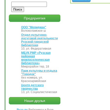
Поиск
Предприятия
ООО "Меридиан"
Волоколамское ш
Отдел культурно-
досуговой деятельности
Рузской городской
библиотеки
10, ул. Федеративная
МБУК РМР «Рузская
районная
межпоселенческая
библиотека»
Микрорайон тер, 18
Парк культуры и отдыха
"Городок"
без номера, ул.
Красноармейская
Центр детского
творчества
13, ул. Социалистическая
Наши друзья
Руза.ру
Вебкамера в Рузе