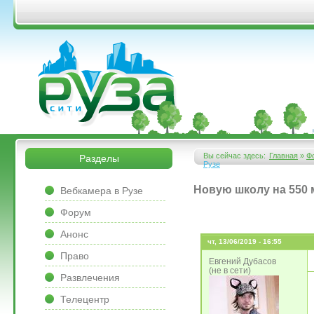
Перейти к основному содержанию
&bsps;
&bsps;
Вы сейчас здесь:
Главная
»
Ф
Разделы
Рузе
Вы здесь
&bsps;
Новую школу на 550 
Вебкамера в Рузе
Форум
Анонс
чт, 13/06/2019 - 16:55
Право
Евгений Дубасов
(не в сети)
Развлечения
Телецентр