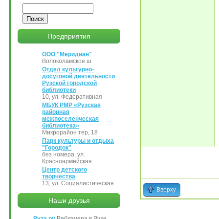
Поиск
Предприятия
ООО "Меридиан"
Волоколамское ш
Отдел культурно-
досуговой деятельности
Рузской городской
библиотеки
10, ул. Федеративная
МБУК РМР «Рузская
районная
межпоселенческая
библиотека»
Микрорайон тер, 18
Парк культуры и отдыха
"Городок"
без номера, ул.
Красноармейская
Центр детского
творчества
13, ул. Социалистическая
Вверху
Наши друзья
Руза.ру
Вебкамера в Рузе