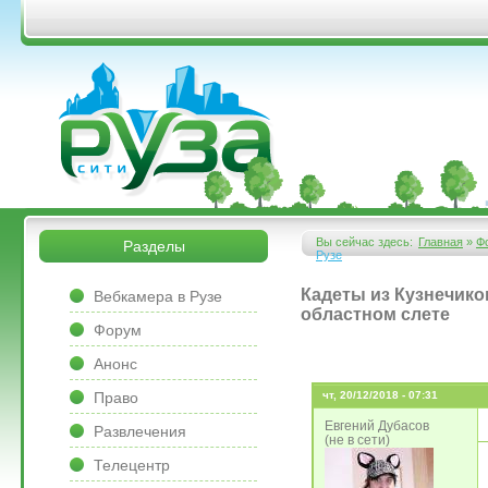
Перейти к основному содержанию
&bsps;
&bsps;
Вы сейчас здесь:
Главная
»
Ф
Разделы
Рузе
Вы здесь
&bsps;
Кадеты из Кузнечико
Вебкамера в Рузе
областном слете
Форум
Анонс
Право
чт, 20/12/2018 - 07:31
Евгений Дубасов
Развлечения
(не в сети)
Телецентр