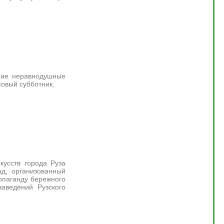
гие неравнодушные
совый субботник.
кусств города Руза
ад, организованный
опаганду бережного
аведений Рузского