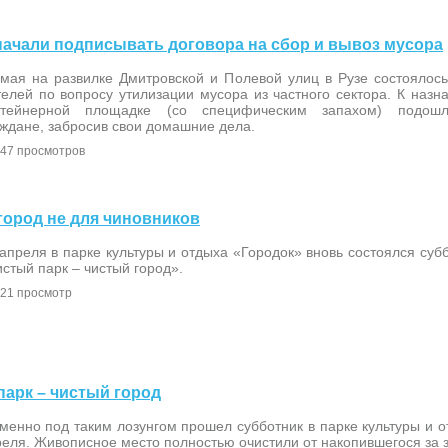
е начали подписывать договора на сбор и вывоз мусора
 мая на развилке Дмитровской и Полевой улиц в Рузе состоялос
елей по вопросу утилизации мусора из частного сектора. К назн
нтейнерной площадке (со специфическим запахом) подош
ждане, забросив свои домашние дела.
47 просмотров
 город не для чиновников
апреля в парке культуры и отдыха «Городок» вновь состоялся суб
стый парк – чистый город».
21 просмотр
 парк – чистый город
менно под таким лозунгом прошел субботник в парке культуры и 
еля. Живописное место полностью очистили от накопившегося за 