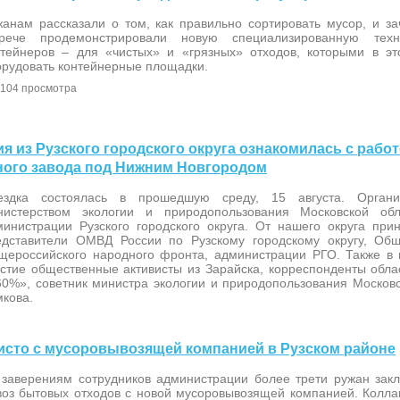
жанам рассказали о том, как правильно сортировать мусор, и за
трече продемонстрировали новую специализированную те
нтейнеров – для «чистых» и «грязных» отходов, которыми в э
орудовать контейнерные площадки.
104 просмотра
ция из Рузского городского округа ознакомилась с рабо
ого завода под Нижним Новгородом
ездка состоялась в прошедшую среду, 15 августа. Орган
нистерством экологии и природопользования Московской об
министрации Рузского городского округа. От нашего округа при
едставители ОМВД России по Рузскому городскому округу, Общ
щероссийского народного фронта, администрации РГО. Также в
астие общественные активисты из Зарайска, корреспонденты обла
60%», советник министра экологии и природопользования Москов
мкова.
ё чисто с мусоровывозящей компанией в Рузском районе
 заверениям сотрудников администрации более трети ружан зак
воз бытовых отходов с новой мусоровывозящей компанией. Колла