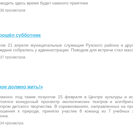
водить здесь время будет намного приятнее
36 просмотров
 прошёл субботник
ром 21 апреля муниципальные служащие Рузского района и дру
ждане собрались у администрации. Поводом для встречи стал мас
37 просмотров
ивое должно жить!»
именно под таким лозунгом 15 февраля в Центре культуры и ис
стоялся конкурсный просмотр экологических театров и агитбриг
тром детского творчества. В соревнованиях, направленных на пр
ношения к природе, приняло участие 8 команд из 7 учебных з
йона.
34 просмотра