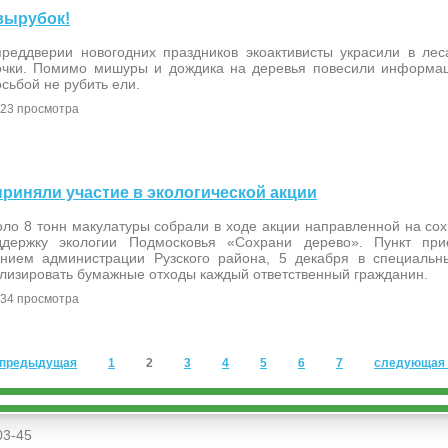
 вырубок!
преддверии новогодних праздников экоактивисты украсили в лес
очки. Помимо мишуры и дождика на деревья повесили информац
сьбой не рубить ели.
23 просмотра
 приняли участие в экологической акции
оло 8 тонн макулатуры собрали в ходе акции направленной на со
ддержку экологии Подмосковья «Сохрани дерево». Пункт пр
анием администрации Рузского района, 5 декабря в специальн
илизировать бумажные отходы каждый ответственный гражданин.
34 просмотра
 предыдущая
1
2
3
4
5
6
7
следующая 
03-45