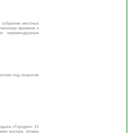
ь собрание местных
аченному времени к
ли неравнодушные
ботник под лозунгом
отдыха «Городок» 21
зиму мусора, теперь