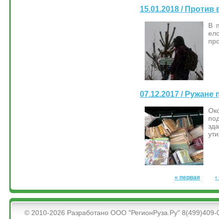
15.01.2018 / Против
В 
ел
про
07.12.2017 / Ружане
Ок
по
зд
ут
Страницы
« первая
‹
&bsps;
© 2010-2026 Разработано ООО "РегионРуза.Ру" 8(499)409-