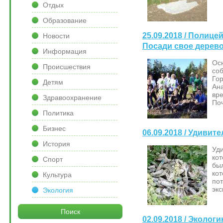
Отдых
Образование
25.09.2018 / Полице
Новости
Посади свое дерев
Информация
Осн
Происшествия
соб
Гор
Детям
Ана
вр
Здравоохранение
Поч
Политика
Бизнес
06.09.2018 / Удиви
История
Уд
ко
Спорт
был
ко
Культура
по
эк
Экология
Поиск
02.09.2018 / Эколог