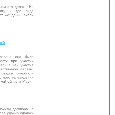
чем это делать. На
хнику и два вида
тот же день начали
той
изована она была
ласти при участии
няли в ней участие
ественной палаты,
 поездке принимали
стного телевидения
ской области Мария
лючили договора на
пса удачно удалось