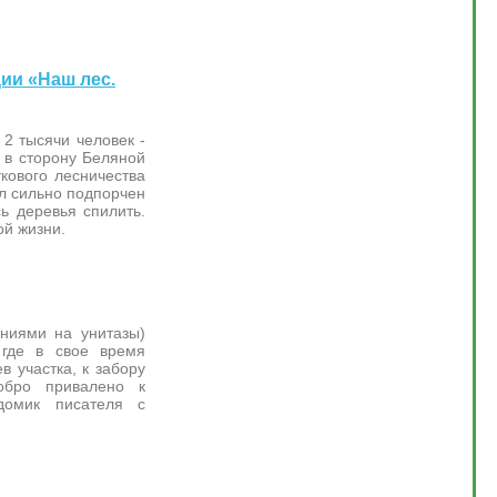
ции «Наш лес.
2 тысячи человек -
 в сторону Беляной
ткового лесничества
ыл сильно подпорчен
ь деревья спилить.
ой жизни.
ниями на унитазы)
, где в свое время
в участка, к забору
обро привалено к
домик писателя с