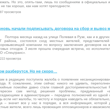
ежать. Но это, опять-таки, лишь по сообщениям в официальных и
 не так хорошо, как нам хотят преподнести.
87 просмотров
е вновь начали подписывать договора на сбор и вывоз 
лтора месяца назад на улице Полевая в Рузе, как и в других 
Т района, состоялся сход местных жителей, представителе
соровывозящей компании по вопросу заключения договоров на 
товых отходов. 3 июля прошла очередная встреча, но исполните
О «Спецтранс».
222 просмотра
ром разберутся. Но не скоро…
нам в редакцию поступила жалоба о появлении несанкционирован
рода. К сожалению, этим сейчас никого не удивить, переполн
ихийные помойки давно стали главной достопримечательностью 
тересен сам метод решения проблемы, придуманный «в
сседающими в администрации – передача полномочий из одной с
ь если нет жалобы, то чистоту и порядок наводить не обязательно,
ца – значит все у нас в порядке, а вся информация, которой 
тные жители, всего лишь провокация оппозиционеров и квазиэколо