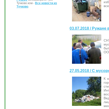
изб
Тучково.ком -
Все новости из
все
Тучково
.
03.07.2018 / Ружан
По
СН
му
бы
ОО
27.05.2018 / С мусо
К 
го
ст
Ин
во
Вед
ли
мес