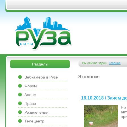
Перейти к основному содержанию
&bsps;
&bsps;
Вы сейчас здесь:
Главная
Разделы
Вы здесь
&bsps;
Экология
Вебкамера в Рузе
Форум
Анонс
16.10.2018 / Зачем 
Право
Не 
ав
Развлечения
пр
Телецентр