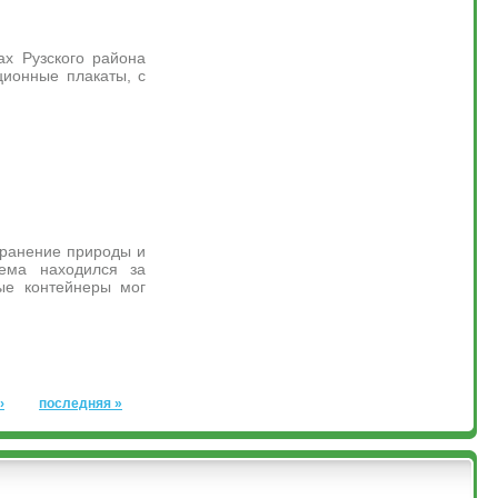
ах Рузского района
ионные плакаты, с
хранение природы и
иема находился за
ые контейнеры мог
›
последняя »