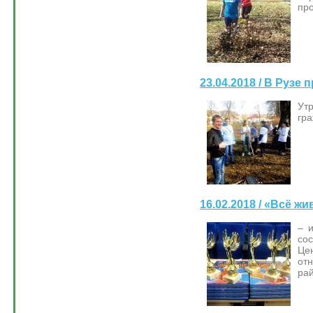
про
23.04.2018 / В Рузе
Ут
гра
16.02.2018 / «Всё ж
– 
со
Цен
от
ра