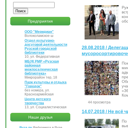
Поиск
Ру
вс
ко
об
Предприятия
ООО "Меридиан"
Волоколамское ш
Отдел культурно-
досуговой деятельности
28.08.2018 / Делега
Рузской городской
библиотеки
мусоросортировочн
10, ул. Федеративная
МБУК РМР «Рузская
По
районная
ми
межпоселенческая
ад
библиотека»
пр
Микрорайон тер, 18
Об
Парк культуры и отдыха
уч
"Городок"
«3
без номера, ул.
Красноармейская
Ко
Центр детского
44 просмотра
творчества
13, ул. Социалистическая
14.07.2018 / Не вс
Наши друзья
По
вы
Руза.ру
Вебкамера в Рузе