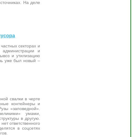
сточниках. На деле
мусора
частных секторах и
й администрации и
вывоз и утилизацию
ль уже был новый –
ной свалки в черте
енные контейнеры и
Рузы «заповедной».
еликими» умами,
труктуры в другую.
 нет ответственного
делятся в соцсетях
гов.