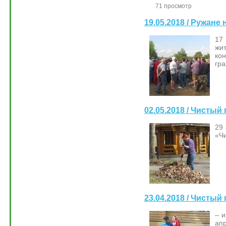
71 просмотр
19.05.2018 / Ружан
17
жит
ко
гра
02.05.2018 / Чистый
29 
«Чи
23.04.2018 / Чистый
– и
апр