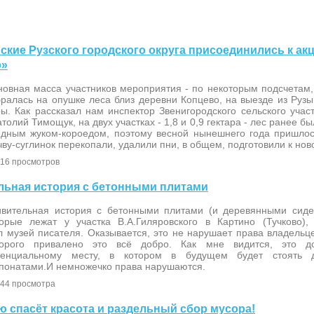
йские Рузского городского округа присоединились к ак
о»
овная масса участников мероприятия - по некоторым подсчетам, 
ралась на опушке леса близ деревни Копцево, на выезде из Рузы
ы. Как рассказал нам инспектор Звенигородского сельского учас
толий Тимощук, на двух участках - 1,8 и 0,9 гектара - лес ранее б
едным жуком-короедом, поэтому весной нынешнего года пришлос
ву-суглинок перекопали, удалили пни, в общем, подготовили к нов
16 просмотров
тельная история с бетонными плитами
ивительная история с бетонными плитами (и деревянными сиде
торые лежат у участка В.А.Гиляровского в Картино (Тучково)
 музей писателя. Оказывается, это не нарушает права владельце
торого привалено это всё добро. Как мне видится, это д
тенциальному месту, в котором в будущем будет стоять 
спонатами.И немножечко права нарушаются.
44 просмотра
ию спасёт красота и раздельный сбор мусора!