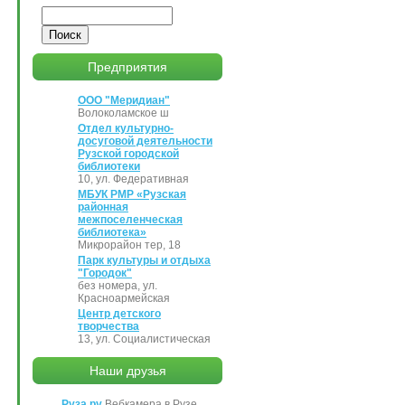
Поиск
Предприятия
ООО "Меридиан"
Волоколамское ш
Отдел культурно-
досуговой деятельности
Рузской городской
библиотеки
10, ул. Федеративная
МБУК РМР «Рузская
районная
межпоселенческая
библиотека»
Микрорайон тер, 18
Парк культуры и отдыха
"Городок"
без номера, ул.
Красноармейская
Центр детского
творчества
13, ул. Социалистическая
Наши друзья
Руза.ру
Вебкамера в Рузе