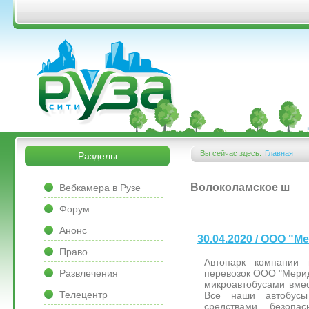
Перейти к основному содержанию
&bsps;
&bsps;
Вы сейчас здесь:
Главная
Разделы
Вы здесь
&bsps;
Волоколамское ш
Вебкамера в Рузе
Форум
Анонс
30.04.2020 / ООО "М
Право
Автопарк компании 
Развлечения
перевозок ООО "Мерид
микроавтобусами вмес
Телецентр
Все наши автобусы
средствами безопас