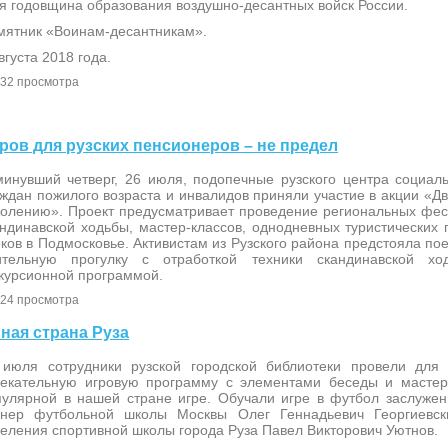
я годовщина образования воздушно-десантных войск России.
мятник «Воинам-десантникам».
вгуста 2018 года.
32 просмотра
етров для рузских пенсионеров – не предел
минувший четверг, 26 июля, подопечные рузского центра социал
ждан пожилого возраста и инвалидов приняли участие в акции «Д
колению». Проект предусматривает проведение региональных фес
ндинавской ходьбы, мастер-классов, однодневных туристических 
ков в Подмосковье. Активистам из Рузского района предстояла по
ительную прогулку с отработкой техники скандинавской х
скурсионной программой.
24 просмотра
ьная страна Руза
 июля сотрудники рузской городской библиотеки провели для
лекательную игровую программу с элементами беседы и мастер
пулярной в нашей стране игре. Обучали игре в футбол заслужен
енер футбольной школы Москвы Олег Геннадьевич Георгиевск
еления спортивной школы города Руза Павел Викторович Уютнов.