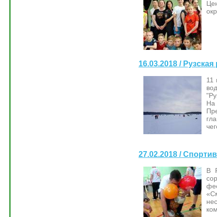
Це
окр
16.03.2018 / Рузска
11 
во
"Ру
На
Пр
гл
чег
27.02.2018 / Спорт
В 
со
фе
«С
не
ком