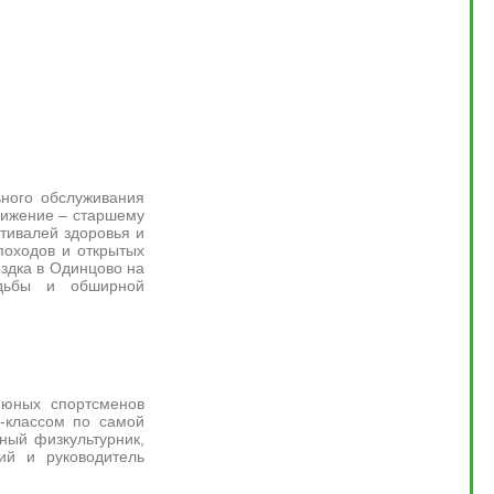
ьного обслуживания
вижение – старшему
тивалей здоровья и
походов и открытых
ездка в Одинцово на
одьбы и обширной
 юных спортсменов
-классом по самой
ный физкультурник,
ий и руководитель