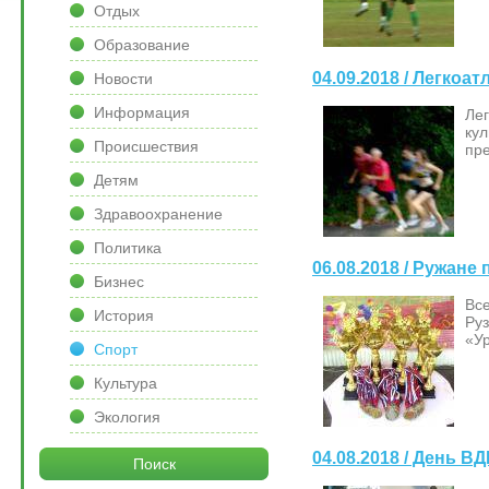
Отдых
Образование
04.09.2018 / Легкоа
Новости
Информация
Лег
ку
Происшествия
пре
Детям
Здравоохранение
Политика
06.08.2018 / Ружане
Бизнес
Все
История
Ру
«У
Спорт
Культура
Экология
04.08.2018 / День В
Поиск