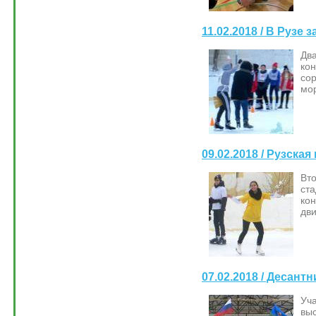
11.02.2018 / В Руз
Дв
ко
сор
мо
09.02.2018 / Рузска
Вт
ста
кон
дв
07.02.2018 / Десан
Уч
вы