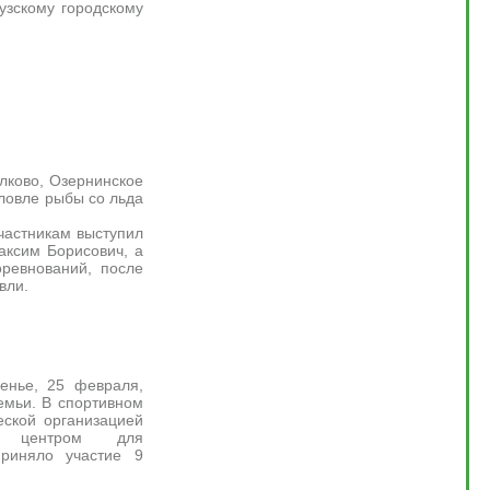
узскому городскому
олково, Озернинское
ловле рыбы со льда
частникам выступил
аксим Борисович, а
оревнований, после
вли.
енье, 25 февраля,
емьи. В спортивном
еской организацией
ым центром для
риняло участие 9