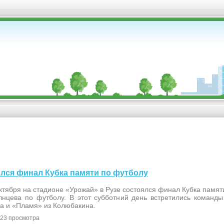
шился финал Кубка памяти по футболу
ктября на стадионе «Урожай» в Рузе состоялся финал Кубка памя
лнцева по футболу. В этот субботний день встретились команд
за и «Пламя» из Колюбакина.
23 просмотра