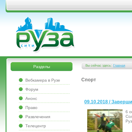
Перейти к основному содержанию
&bsps;
&bsps;
Вы сейчас здесь:
Главная
Разделы
Вы здесь
&bsps;
Спорт
Вебкамера в Рузе
Форум
Анонс
09.10.2018 / Завер
Право
6 о
Со
Развлечения
Ру
Телецентр