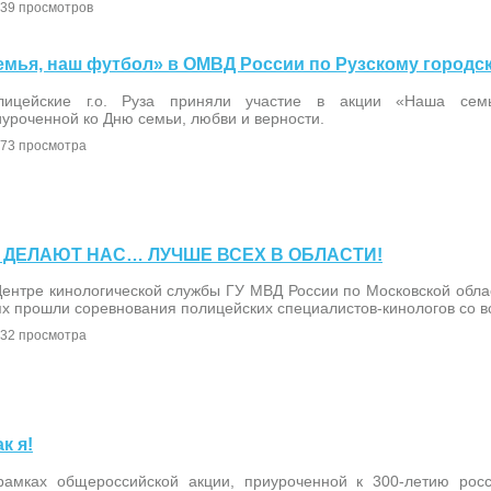
39 просмотров
 семья, наш футбол» в ОМВД России по Рузскому городс
лицейские г.о. Руза приняли участие в акции «Наша сем
уроченной ко Дню семьи, любви и верности.
73 просмотра
АКИ ДЕЛАЮТ НАС… ЛУЧШЕ ВСЕХ В ОБЛАСТИ!
Центре кинологической службы ГУ МВД России по Московской обла
х прошли соревнования полицейских специалистов-кинологов со в
32 просмотра
ак я!
рамках общероссийской акции, приуроченной к 300-летию росс