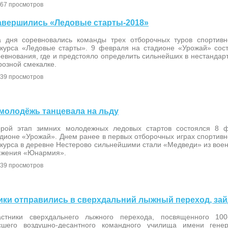
67 просмотров
е завершились «Ледовые старты-2018»
а дня соревновались команды трех отборочных туров спортивн
нкурса «Ледовые старты». 9 февраля на стадионе «Урожай» со
евнования, где и предстояло определить сильнейших в нестандар
розной смекалке.
39 просмотров
я молодёжь танцевала на льду
орой этап зимних молодежных ледовых стартов состоялся 8 
дионе «Урожай». Днем ранее в первых отборочных играх спортивн
курса в деревне Нестерово сильнейшими стали «Медведи» из воен
ижения «Юнармия».
39 просмотров
тники отправились в сверхдальний лыжный переход, зай
астники сверхдальнего лыжного перехода, посвященного 100
сшего воздушно-десантного командного училища имени гене