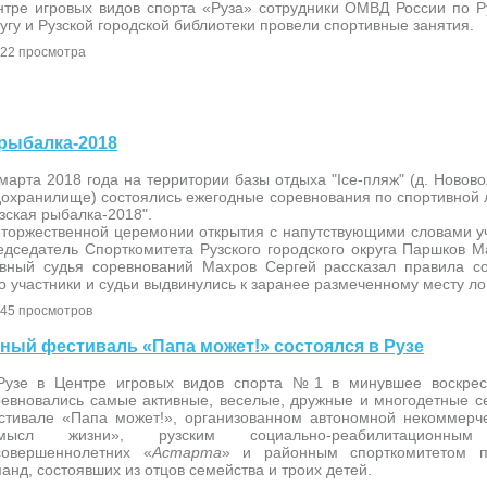
нтре игровых видов спорта «Руза» сотрудники ОМВД России по Р
угу и Рузской городской библиотеки провели спортивные занятия.
22 просмотра
я рыбалка-2018
марта 2018 года на территории базы отдыха "Ice-пляж" (д. Новов
дохранилище) состоялись ежегодные соревнования по спортивной 
зская рыбалка-2018".
 торжественной церемонии открытия с напутствующими словами у
едседатель Спорткомитета Рузского городского округа Паршков М
авный судья соревнований Махров Сергей рассказал правила с
о участники и судьи выдвинулись к заранее размеченному месту ло
45 просмотров
ивный фестиваль «Папа может!» состоялся в Рузе
Рузе в Центре игровых видов спорта №1 в минувшее воскрес
ревновались самые активные, веселые, дружные и многодетные с
стивале «Папа может!», организованном автономной некоммерч
мысл жизни», рузским социально-реабилитационн
совершеннолетних «
Астарта
» и районным спорткомитетом п
анд, состоявших из отцов семейства и троих детей.