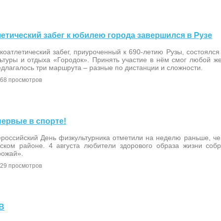
тлетический забег к юбилею города завершился в Рузе
коатлетический забег, приуроченный к 690-летию Рузы, состоялся
льтуры и отдыха «Городок». Принять участие в нём смог любой 
длагалось три маршрута – разные по дистанции и сложности.
68 просмотров
 первые в спорте!
российский День физкультурника отметили на неделю раньше, чем
зском районе. 4 августа любители здорового образа жизни соб
рожай».
29 просмотров
ДВ