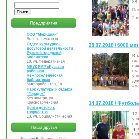
88-
Поиск
Па
2 а
Предприятия
ООО "Меридиан"
Волоколамское ш
Отдел культурно-
28.07.2018 / 6000 м
досуговой деятельности
Рузской городской
В 
библиотеки
гра
10, ул. Федеративная
по
МБУК РМР «Рузская
ска
районная
уро
межпоселенческая
библиотека»
дл
Микрорайон тер, 18
эк
Парк культуры и отдыха
"Городок"
без номера, ул.
Красноармейская
14.07.2018 / Футбол
Центр детского
творчества
12
13, ул. Социалистическая
ув
по
Наши друзья
тр
отд
Руза.ру
Вебкамера в Рузе