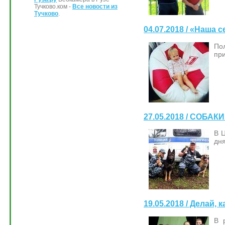
Тучково.ком -
Все новости из
Тучково
.
04.07.2018 / «Наша
По
при
27.05.2018 / СОБ
В 
дня
19.05.2018 / Делай, к
В 