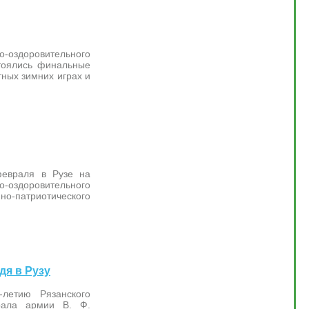
о-оздоровительного
стоялись финальные
тных зимних играх и
февраля в Рузе на
о-оздоровительного
но-патриотического
дя в Рузу
-летию Рязанского
рала армии В. Ф.