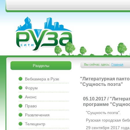
Перейти к основному содержанию
&bsps;
&bsps;
Вы сейчас здесь:
Главная
Разделы
Вы здесь
&bsps;
"Литературная пант
Вебкамера в Рузе
"Сущность поэта"
Форум
Анонс
05.10.2017 / "Литер
программе "Сущнос
Право
"Сущность поэта".
Развлечения
Рузская городская биб
Телецентр
29 сентября 2017 года