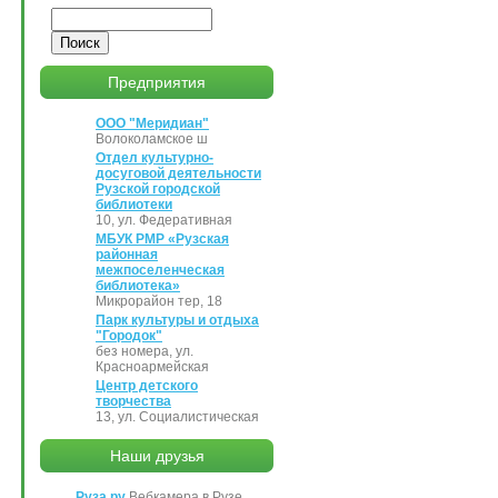
Поиск
Предприятия
ООО "Меридиан"
Волоколамское ш
Отдел культурно-
досуговой деятельности
Рузской городской
библиотеки
10, ул. Федеративная
МБУК РМР «Рузская
районная
межпоселенческая
библиотека»
Микрорайон тер, 18
Парк культуры и отдыха
"Городок"
без номера, ул.
Красноармейская
Центр детского
творчества
13, ул. Социалистическая
Наши друзья
Руза.ру
Вебкамера в Рузе