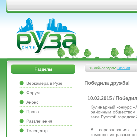
Перейти к основному содержанию
&bsps;
&bsps;
Вы сейчас здесь:
Главная
Разделы
Вы здесь
&bsps;
Победила дружба!
Вебкамера в Рузе
Форум
10.03.2015 / Победи
Анонс
Кулинарный конкурс «
Право
районным обществом 
зале Рузской городско
Развлечения
В соревнованиях с
Телецентр
команды из разных по