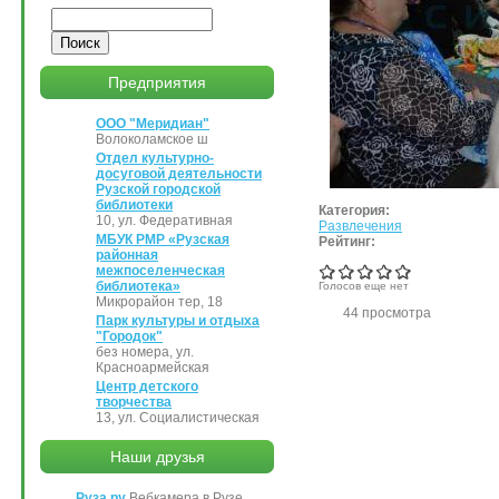
Поиск
Предприятия
ООО "Меридиан"
Волоколамское ш
Отдел культурно-
досуговой деятельности
Рузской городской
библиотеки
Категория:
10, ул. Федеративная
Развлечения
МБУК РМР «Рузская
Рейтинг:
районная
межпоселенческая
библиотека»
Голосов еще нет
Микрорайон тер, 18
44 просмотра
Парк культуры и отдыха
"Городок"
без номера, ул.
Красноармейская
Центр детского
творчества
13, ул. Социалистическая
Наши друзья
Руза.ру
Вебкамера в Рузе