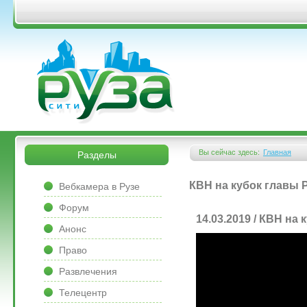
Перейти к основному содержанию
&bsps;
&bsps;
Вы сейчас здесь:
Главная
Разделы
Вы здесь
&bsps;
КВН на кубок главы 
Вебкамера в Рузе
Форум
14.03.2019 / КВН на
Анонс
Право
Развлечения
Телецентр