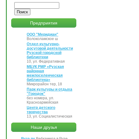
Поиск
Предприятия
ООО "Меридиан"
Волоколамское ш
Отдел культурно-
досуговой деятельности
Рузской городской
библиотеки
10, ул. Федеративная
МБУК РМР «Рузская
районная
межпоселенческая
библиотека»
Микрорайон тер, 18
Парк культуры и отдыха
"Городок"
без номера, ул.
Красноармейская
Центр детского
творчества
13, ул. Социалистическая
Наши друзья
Руза.ру
Вебкамера в Рузе