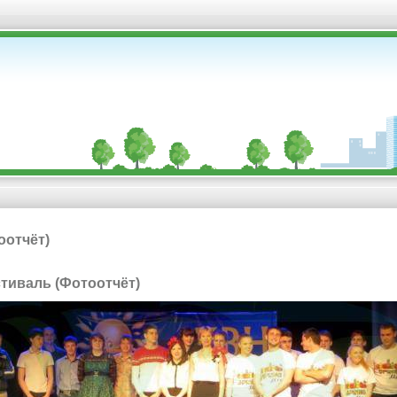
оотчёт)
стиваль (Фотоотчёт)