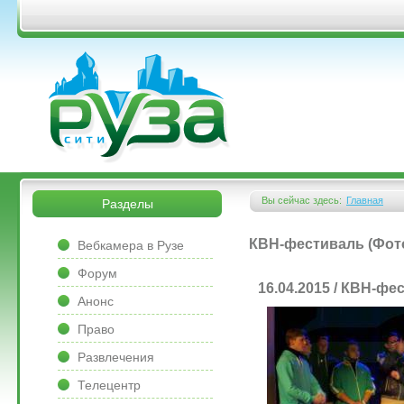
Перейти к основному содержанию
&bsps;
&bsps;
Вы сейчас здесь:
Главная
Разделы
Вы здесь
&bsps;
КВН-фестиваль (Фот
Вебкамера в Рузе
Форум
16.04.2015 / КВН-фе
Анонс
Право
Развлечения
Телецентр