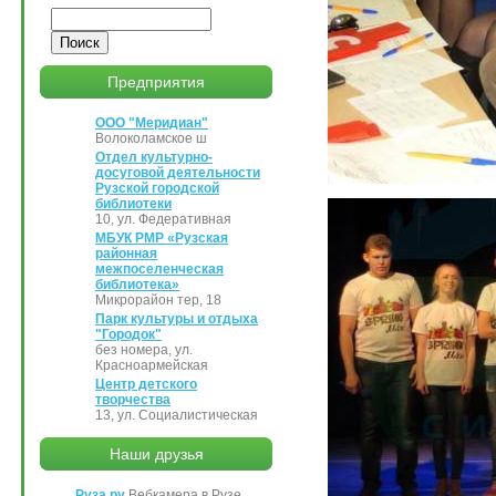
Поиск
Предприятия
ООО "Меридиан"
Волоколамское ш
Отдел культурно-
досуговой деятельности
Рузской городской
библиотеки
10, ул. Федеративная
МБУК РМР «Рузская
районная
межпоселенческая
библиотека»
Микрорайон тер, 18
Парк культуры и отдыха
"Городок"
без номера, ул.
Красноармейская
Центр детского
творчества
13, ул. Социалистическая
Наши друзья
Руза.ру
Вебкамера в Рузе