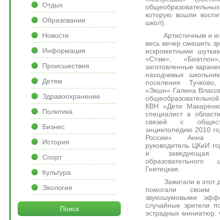
Отдых
общеобразовательных 
которую вошли воспи
Образование
школ).
Артистичным и юмо
Новости
весь вечер смешить з
Информация
искрометными шуткам
«Стэм», «Биатлон
Происшествия
заготовленные заране
находчивых школьник
Детям
поселения Тучково,
«Экшн» Галина Власов
Здравоохранение
общеобразовательной
КВН «Дети Макаренк
Политика
специалист в област
связей с общест
Бизнес
энциклопедию 2010 г
России» Анна Ни
История
руководитель ЦКиИ го
и заведующая к
Спорт
образовательного
Гнитецкая.
Культура
Зажигали в этот ден
Экология
помогали своим
звукошумовыми эфф
случайные зрители п
Поиск
эстрадных миниатюр. 