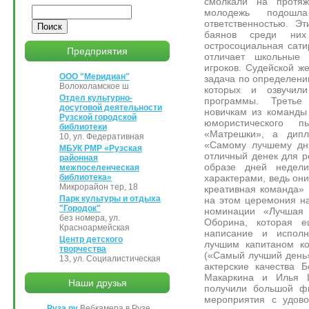
смолкали на протяж
Поиск
молодежь подош
ответственностью. Э
баянов среди них
остросоциальная сатир
Предприятия
отличает школьные
игроков. Судейской ж
ООО "Меридиан"
задача по определени
Волоколамское ш
которых и озвучил
Отдел культурно-
программы. Третье
досуговой деятельности
новичкам из команды
Рузской городской
юмористического п
библиотеки
«Матрешки», а дипл
10, ул. Федеративная
«Самому лучшему дню
МБУК РМР «Рузская
отличный денек для р
районная
образе дней недел
межпоселенческая
характерами, ведь он
библиотека»
Микрорайон тер, 18
креативная команда» 
Парк культуры и отдыха
на этом церемония н
"Городок"
номинации «Лучшая 
без номера, ул.
Оборина, которая 
Красноармейская
написание и исполн
Центр детского
лучшим капитаном к
творчества
(«Самый лучший день
13, ул. Социалистическая
актерские качества 
Макаркина и Илья Ш
Наши друзья
получили большой фи
мероприятия с удово
Руза.ру
Вебкамера в Рузе