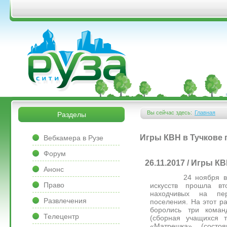
Перейти к основному содержанию
&bsps;
&bsps;
Вы сейчас здесь:
Главная
Разделы
Вы здесь
&bsps;
Игры КВН в Тучкове
Вебкамера в Рузе
Форум
26.11.2017 / Игры 
Анонс
24 ноября в тучк
Право
искусств прошла в
находчивых на пер
Развлечения
поселения. На этот р
боролись три кома
Телецентр
(сборная учащихся
«Матрешка» (сост