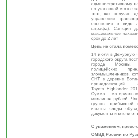
административному на
по уголовной статье з
того, как получил а
управление транспо
опьянения в виде 
штрафа). Санкция да
максимальное наказа
срок до 2 лет.
Цепь не стала помех
14 июля в Дежурную 
городского округа пос
города Москвы. 
полицейских пр
злоумышленников, ко
СНТ в деревне Ботино
принадлежащий
Toyota Highlander 20
Сумма материальн
миллиона рублей. Чл
группы, прибывшей 
изъяты следы обуви
документы и ключи от 
С уважением, пресс-
ОМВД России по Рузс