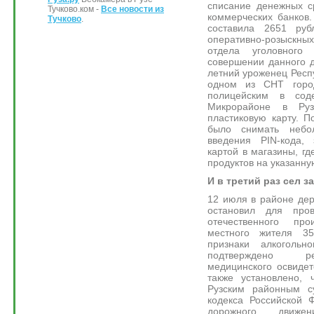
списание денежных с
Тучково.ком -
Все новости из
коммерческих банков
Тучково
.
составила 2651 руб
оперативно-розыскн
отдела уголовног
совершении данного 
летний уроженец Респ
одном из СНТ горо
полицейским в сод
Микрорайоне в Ру
пластиковую карту. П
было снимать неб
введения PIN-кода,
картой в магазины, гд
продуктов на указанну
И в третий раз сел з
12 июля в районе де
остановил для пров
отечественного пр
местного жителя 3
признаки алкоголь
подтверждено ре
медицинского освидет
также установлено, 
Рузским районным су
кодекса Российской 
дорожного движе