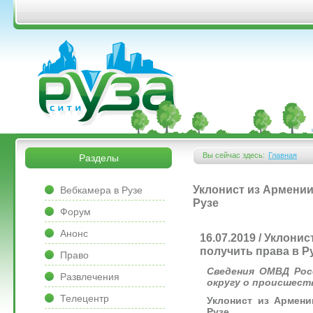
Перейти к основному содержанию
&bsps;
&bsps;
Вы сейчас здесь:
Главная
Разделы
Вы здесь
&bsps;
Уклонист из Армении
Вебкамера в Рузе
Рузе
Форум
Анонс
16.07.2019 / Уклони
получить права в Р
Право
Сведения ОМВД Рос
Развлечения
округу о происшеств
Телецентр
Уклонист из Армени
Рузе