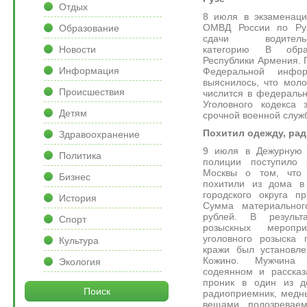
Отдых
8 июля в экзаменац
ОМВД России по Руз
Образование
сдачи водите
категорию B обра
Новости
Республики Армения. 
Информация
Федеральной инфо
выяснилось, что мол
Происшествия
числится в федеральн
Уголовного кодекса 
Детям
срочной военной служ
Похитил одежду, ра
Здравоохранение
9 июля в Дежурную ч
Политика
полиции поступило 
Москвы о том, что 
Бизнес
похитили из дома в
городского округа п
История
Сумма материальног
рублей. В результ
Спорт
розыскных меропр
уголовного розыска
Культура
кражи был установле
Кожино. Мужчина 
Экология
содеянном и рассказ
проник в один из до
Поиск
радиоприемник, медн
вещами подозревае