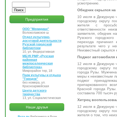
усмотрению.
Поиск
Обидчик скрылся на
10 июля в Дежурную 
Предприятия
городскому округу по
жителя с просьб
ответственности неи
ООО "Меридиан"
Волоколамское ш
заявителя, обидчик н
Отдел культурно-
Рузского городского
досуговой деятельности
перехода причинил 
Рузской городской
результате чего у н
библиотеки
Неизвестный скрылся 
10, ул. Федеративная
МБУК РМР «Рузская
Поджог автомобиля 
районная
12 июля в Дежурную 
межпоселенческая
библиотека»
городскому округу п
Микрорайон тер, 18
города Рузы. Мужчина
Парк культуры и отдыха
меры к неизвестным л
"Городок"
поджог принадлеж
без номера, ул.
припаркованного воз
Красноармейская
Красной города Рузы
Центр детского
составила 700 тысяч р
творчества
13, ул. Социалистическая
Хитрец воспользова
12 июля в Дежурную 
Наши друзья
городскому округу по
жителя о том, что не
Руза.ру
Вебкамера в Рузе