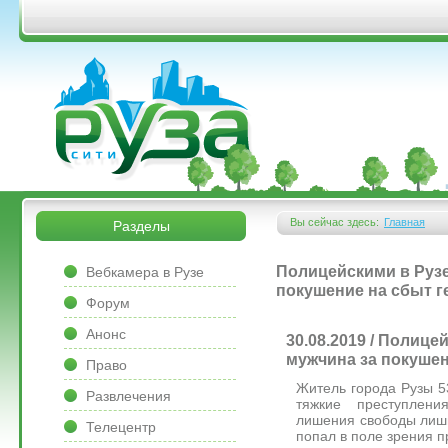
Перейти к основному содержанию
&bsps;
&bsps;
Вы сейчас здесь:
Главная
Разделы
Вы здесь
&bsps;
Полицейскими в Рузе
Вебкамера в Рузе
покушение на сбыт г
Форум
Анонс
30.08.2019 / Полице
мужчина за покушен
Право
Житель города Рузы 5
Развлечения
тяжкие преступлени
лишения свободы лишь
Телецентр
попал в поле зрения 