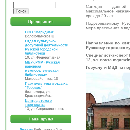
Поиск
Санкция данной 
максимальное наказа
срок до 20 лет.
Предприятия
Подозреваемому Руз
мера пресечения в вид
ООО "Меридиан"
Волоколамское ш
Отдел культурно-
Направление по св
досуговой деятельности
Рузскому городскому
Рузской городской
библиотеки
Специалист-эксперт М
10, ул. Федеративная
12, эл. почта mgamzi
МБУК РМР «Рузская
районная
Госуслуги МВД на по
межпоселенческая
библиотека»
Микрорайон тер, 18
Парк культуры и отдыха
"Городок"
без номера, ул.
Красноармейская
Центр детского
творчества
13, ул. Социалистическая
Наши друзья
Руза.ру
Вебкамера в Рузе