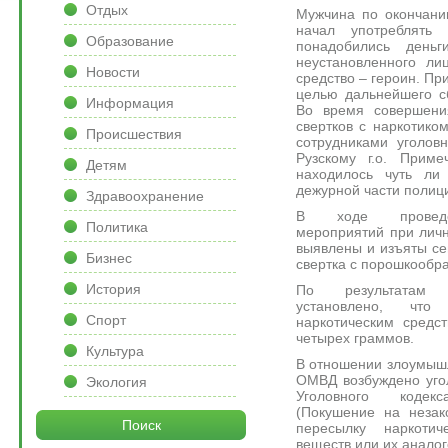
Отдых
Мужчина по окончани
начал употреблять 
Образование
понадобились день
неустановленного ли
Новости
средство – героин. Пр
целью дальнейшего с
Информация
Во время совершения
свертков с наркотико
Происшествия
сотрудниками уголов
Рузскому г.о. Приме
Детям
находилось чуть ли
дежурной части полиц
Здравоохранение
В ходе проведен
Политика
мероприятий при лич
выявлены и изъяты с
Бизнес
свертка с порошкообр
История
По результатам х
установлено, что
Спорт
наркотическим средс
четырех граммов.
Культура
В отношении злоумыш
ОМВД возбуждено уголо
Экология
Уголовного кодек
(Покушение на незак
Поиск
пересылку наркотич
веществ или их аналог