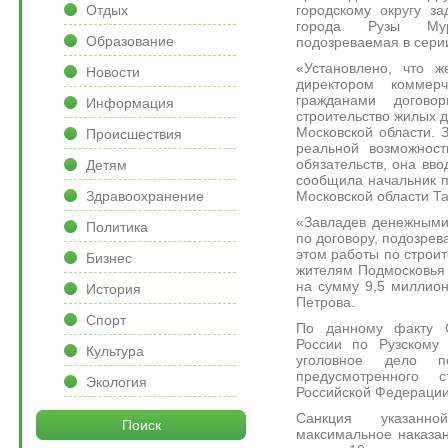
городскому округу з
Отдых
города Рузы Мур
Образование
подозреваемая в сери
«Установлено, что ж
Новости
директором коммер
гражданами догов
Информация
строительство жилых д
Московской области.
Происшествия
реальной возможност
обязательств, она вво
Детям
сообщила начальник 
Московской области Та
Здравоохранение
«Завладев денежными
Политика
по договору, подозрев
этом работы по строит
Бизнес
жителям Подмосковья
на сумму 9,5 миллион
История
Петрова.
Спорт
По данному факту 
России по Рузскому 
Культура
уголовное дело п
предусмотренного 
Экология
Российской Федераци
Санкция указанно
Поиск
максимальное наказа