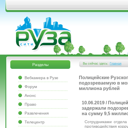
Перейти к основному содержанию
&bsps;
&bsps;
Вы сейчас здесь:
Главная
Разделы
Вы здесь
&bsps;
Полицейские Рузского
Вебкамера в Рузе
подозреваемую в мош
Форум
миллиона рублей
Анонс
10.06.2019 / Полицей
Право
задержали подозре
Развлечения
на сумму 9,5 милли
Сотрудниками отдела
Телецентр
противодействия корр