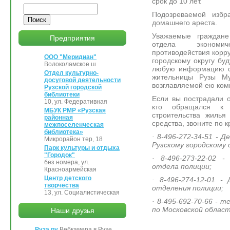
срок до 10 лет.
Поиск
Подозреваемой избр
домашнего ареста.
Уважаемые граждане
Предприятия
отдела экономи
противодействия корр
ООО "Меридиан"
городскому округу бу
Волоколамское ш
любую информацию о 
Отдел культурно-
жительницы Рузы М
досуговой деятельности
возглавляемой ею ко
Рузской городской
библиотеки
Если вы пострадали о
10, ул. Федеративная
кто обращался к
МБУК РМР «Рузская
строительства жилья
районная
средства, звоните по 
межпоселенческая
библиотека»
· 8-496-272-34-51 - 
Микрорайон тер, 18
Рузскому городскому о
Парк культуры и отдыха
"Городок"
· 8-496-273-22-02 -
без номера, ул.
отдела полиции;
Красноармейская
Центр детского
· 8-496-274-12-01 -
творчества
отделения полиции;
13, ул. Социалистическая
· 8-495-692-70-66 - 
по Московской област
Наши друзья
Руза.ру
Вебкамера в Рузе